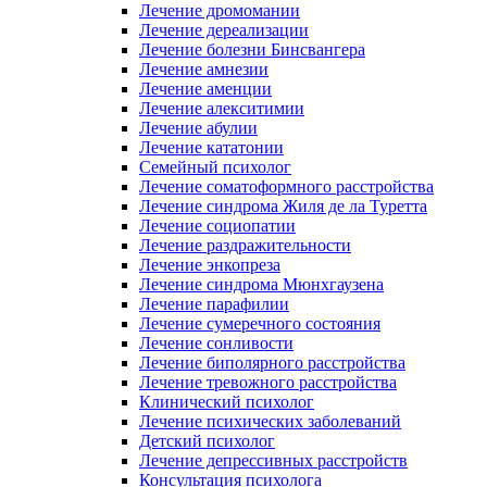
Лечение дромомании
Лечение дереализации
Лечение болезни Бинсвангера
Лечение амнезии
Лечение аменции
Лечение алекситимии
Лечение абулии
Лечение кататонии
Семейный психолог
Лечение соматоформного расстройства
Лечение синдрома Жиля де ла Туретта
Лечение социопатии
Лечение раздражительности
Лечение энкопреза
Лечение синдрома Мюнхгаузена
Лечение парафилии
Лечение сумеречного состояния
Лечение сонливости
Лечение биполярного расстройства
Лечение тревожного расстройства
Клинический психолог
Лечение психических заболеваний
Детский психолог
Лечение депрессивных расстройств
Консультация психолога