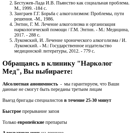
Бестужев-Лада И.В. Пьянство как социальная проблема.
М., 1999. -184 с.
Заиграев Г.Г. Борьба с алкоголизмом: Проблемы, пути
решения. -М., 1986.
Энтин, Г. М. Лечение алкоголизма и организация
наркологической помощи / Г.М. Энтин. - М.: Медицина,
2017. - 288 c.
Лукомский, И. Лечение хронического алкоголизма / И.
Лукомский. - М.: Государственное издательство
медицинской литературы, 2012. - 779 c.
Обращаясь в клинику "Нарколог
Мед", Вы выбираете:
Абсолютная анонимность
- мы гарантируем, что Ваши
данные не смогут быть переданы третьим лицам
Выезд бригады специалистов
в течение 25-30 минут
Быстрое
прерывание запоя
Только
европейские
препараты
Адекватную цену
на лечение