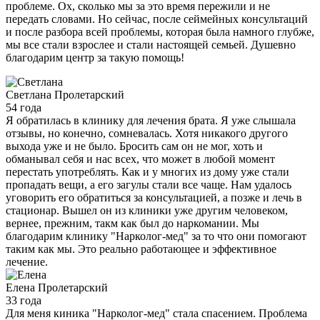
проблеме. Ох, сколько мы за это время пережили и не
передать словами. Но сейчас, после сеймейных консультаций
и после разбора всей проблемы, которая была намного глубже,
мы все стали взрослее и стали настоящей семьей. Душевно
благодарим центр за такую помощь!
Светлана
Пролетарский
54 года
Я обратилась в клинику для лечения брата. Я уже слышала
отзывы, но конечно, сомневалась. Хотя никакого другого
выхода уже и не было. Бросить сам он не мог, хоть и
обманывал себя и нас всех, что может в любой момент
перестать употреблять. Как и у многих из дому уже стали
пропадать вещи, а его загулы стали все чаще. Нам удалось
уговорить его обратиться за консультацией, а позже и лечь в
стационар. Вышел он из клиники уже другим человеком,
вернее, прежним, такм как был до наркомании. Мы
благодарим клинику "Нарколог-мед" за то что они помогают
таким как мы. Это реально работающее и эффективное
лечение.
Елена
Пролетарский
33 года
Для меня киника "Нарколог-мед" стала спасением. Проблема