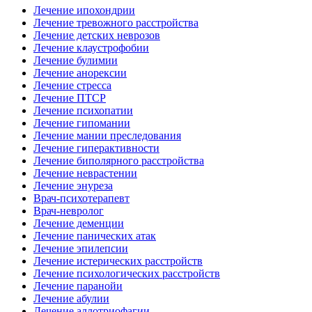
Лечение ипохондрии
Лечение тревожного расстройства
Лечение детских неврозов
Лечение клаустрофобии
Лечение булимии
Лечение анорексии
Лечение стресса
Лечение ПТСР
Лечение психопатии
Лечение гипомании
Лечение мании преследования
Лечение гиперактивности
Лечение биполярного расстройства
Лечение неврастении
Лечение энуреза
Врач-психотерапевт
Врач-невролог
Лечение деменции
Лечение панических атак
Лечение эпилепсии
Лечение истерических расстройств
Лечение психологических расстройств
Лечение паранойи
Лечение абулии
Лечение аллотриофагии