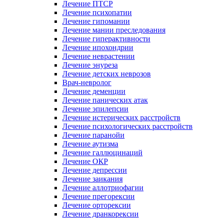
Лечение ПТСР
Лечение психопатии
Лечение гипомании
Лечение мании преследования
Лечение гиперактивности
Лечение ипохондрии
Лечение неврастении
Лечение энуреза
Лечение детских неврозов
Врач-невролог
Лечение деменции
Лечение панических атак
Лечение эпилепсии
Лечение истерических расстройств
Лечение психологических расстройств
Лечение паранойи
Лечение аутизма
Лечение галлюцинаций
Лечение ОКР
Лечение депрессии
Лечение заикания
Лечение аллотриофагии
Лечение прегорексии
Лечение орторексии
Лечение дранкорексии