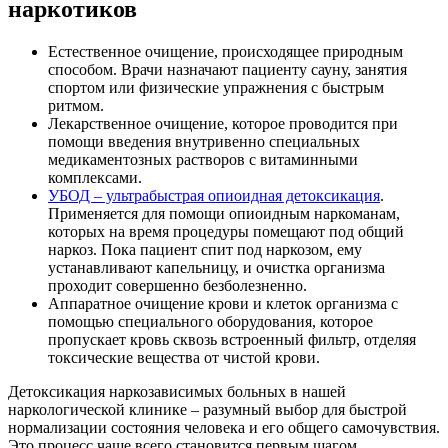
наркотиков
Естественное очищение, происходящее природным
способом. Врачи назначают пациенту сауну, занятия
спортом или физические упражнения с быстрым
ритмом.
Лекарственное очищение, которое проводится при
помощи введения внутривенно специальных
медикаментозных растворов с витаминными
комплексами.
УБОД – ультрабыстрая опиоидная детоксикация
.
Применяется для помощи опиоидным наркоманам,
которых на время процедуры помещают под общий
наркоз. Пока пациент спит под наркозом, ему
устанавливают капельницу, и очистка организма
проходит совершенно безболезненно.
Аппаратное очищение крови и клеток организма с
помощью специального оборудования, которое
пропускает кровь сквозь встроенный фильтр, отделяя
токсические вещества от чистой крови.
Детоксикация наркозависимых больных в нашей
наркологической клинике – разумный выбор для быстрой
нормализации состояния человека и его общего самочувствия.
Это процесс чаще всего становится первым шагом