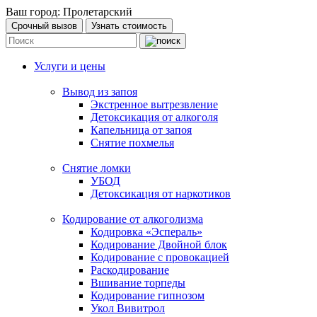
Ваш город:
Пролетарский
Срочный вызов
Узнать стоимость
Услуги и цены
Вывод из запоя
Экстренное вытрезвление
Детоксикация от алкоголя
Капельница от запоя
Снятие похмелья
Снятие ломки
УБОД
Детоксикация от наркотиков
Кодирование от алкоголизма
Кодировка «Эспераль»
Кодирование Двойной блок
Кодирование с провокацией
Раскодирование
Вшивание торпеды
Кодирование гипнозом
Укол Вивитрол