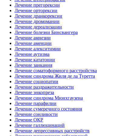
Лечение прегорексии
Лечение орторексии
Лечение дранкорексии
Лечение дромомании
Лечение дереализации
Лечение болезни Бинсвангера
Лечение амнезии
Лечение аменции
Лечение алекситимии
Лечение аутизма
Лечение кататонии
Лечение заикания
Лечение соматоформного расстройства
Лечение синдрома Жиля де ла Туретта
Лечение социопатии
Лечение раздражительности
Лечение энкопреза
Лечение синдрома Мюнхгаузена
Лечение парафилии
Лечение сумеречного состояния
Лечение сонливости
Лечение ОКР
Лечение галлюцинаций
Лечение депрессивных расстройств