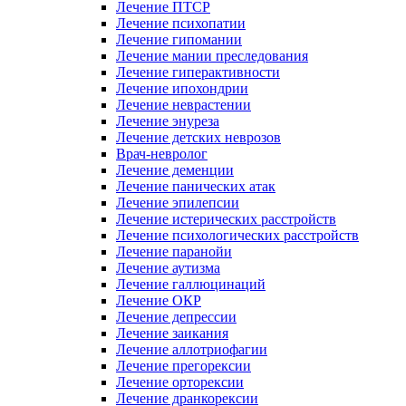
Лечение ПТСР
Лечение психопатии
Лечение гипомании
Лечение мании преследования
Лечение гиперактивности
Лечение ипохондрии
Лечение неврастении
Лечение энуреза
Лечение детских неврозов
Врач-невролог
Лечение деменции
Лечение панических атак
Лечение эпилепсии
Лечение истерических расстройств
Лечение психологических расстройств
Лечение паранойи
Лечение аутизма
Лечение галлюцинаций
Лечение ОКР
Лечение депрессии
Лечение заикания
Лечение аллотриофагии
Лечение прегорексии
Лечение орторексии
Лечение дранкорексии