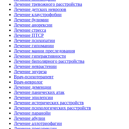
Лечение тревожного расстройства
Лечение детских неврозов
Лечение клаустрофобии
Лечение булимии
Лечение анорексии
Лечение стресса
Лечение ПТСР
Лечение психопатии
Лечение гипомании
Лечение мании преследования
Лечение гиперактивности
Лечение биполярного расстройства
Лечение неврастении
Лечение энуреза
Врач-психотерапевт
Врач-невролог
Лечение деменции
Лечение панических атак
Лечение эпилепсии
Лечение истерических расстройств
Лечение психологических расстройств
Лечение паранойи
Лечение абулии
Лечение аллотриофагии
Лечение прегорексии