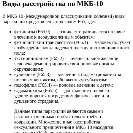
Виды расстройства по МКБ-10
В МКБ-10 (Международной классификации болезней) виды
парафилии представлены под кодом F65, где:
фетишизм (F65.0) — возникает и развивается половое
влечение к неодушевленным объектам;
фетишистский трансвестизм (F65.1) — человек получает
возбуждение, когда надевает одежду противоположного
пола;
эксгибиционизм (F65.2) — очень сильное желание
человека демонстрировать свои половые органы
окружающим;
вуайеризм (F65.3) — влечение к подсматриванию за
половым контактом, обнаженным субъектом;
педофилия (F65.4) — половое влечение к детям;
садомазохизм (F65.5) — достижение полового
удовлетворения посредством физического или
душевного страдания.
Данные типы парафилии являются самыми
распространенными и обязательно требуют
коррекции. Множественные расстройства
сексуального предпочтения в МКБ-10 находятся
под кодом F65.6, другие расстройства