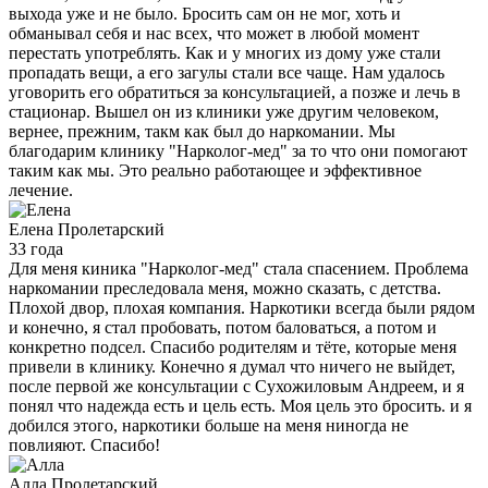
выхода уже и не было. Бросить сам он не мог, хоть и
обманывал себя и нас всех, что может в любой момент
перестать употреблять. Как и у многих из дому уже стали
пропадать вещи, а его загулы стали все чаще. Нам удалось
уговорить его обратиться за консультацией, а позже и лечь в
стационар. Вышел он из клиники уже другим человеком,
вернее, прежним, такм как был до наркомании. Мы
благодарим клинику "Нарколог-мед" за то что они помогают
таким как мы. Это реально работающее и эффективное
лечение.
Елена
Пролетарский
33 года
Для меня киника "Нарколог-мед" стала спасением. Проблема
наркомании преследовала меня, можно сказать, с детства.
Плохой двор, плохая компания. Наркотики всегда были рядом
и конечно, я стал пробовать, потом баловаться, а потом и
конкретно подсел. Спасибо родителям и тёте, которые меня
привели в клинику. Конечно я думал что ничего не выйдет,
после первой же консультации с Сухожиловым Андреем, и я
понял что надежда есть и цель есть. Моя цель это бросить. и я
добился этого, наркотики больше на меня ниногда не
повлияют. Спасибо!
Алла
Пролетарский