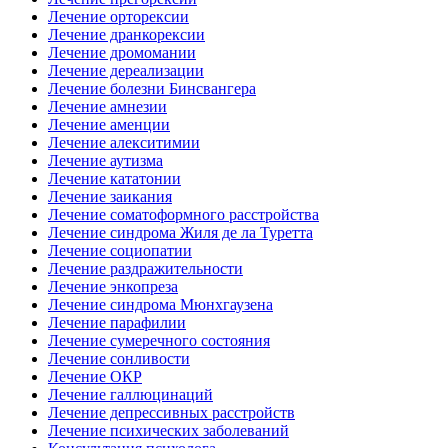
Лечение орторексии
Лечение дранкорексии
Лечение дромомании
Лечение дереализации
Лечение болезни Бинсвангера
Лечение амнезии
Лечение аменции
Лечение алекситимии
Лечение аутизма
Лечение кататонии
Лечение заикания
Лечение соматоформного расстройства
Лечение синдрома Жиля де ла Туретта
Лечение социопатии
Лечение раздражительности
Лечение энкопреза
Лечение синдрома Мюнхгаузена
Лечение парафилии
Лечение сумеречного состояния
Лечение сонливости
Лечение ОКР
Лечение галлюцинаций
Лечение депрессивных расстройств
Лечение психических заболеваний