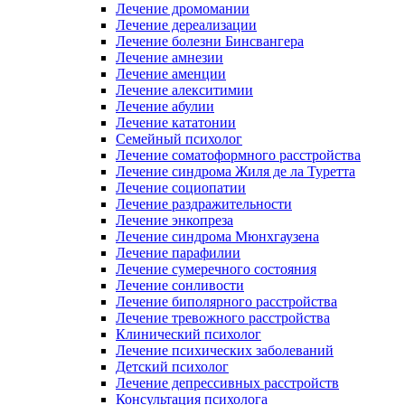
Лечение дромомании
Лечение дереализации
Лечение болезни Бинсвангера
Лечение амнезии
Лечение аменции
Лечение алекситимии
Лечение абулии
Лечение кататонии
Семейный психолог
Лечение соматоформного расстройства
Лечение синдрома Жиля де ла Туретта
Лечение социопатии
Лечение раздражительности
Лечение энкопреза
Лечение синдрома Мюнхгаузена
Лечение парафилии
Лечение сумеречного состояния
Лечение сонливости
Лечение биполярного расстройства
Лечение тревожного расстройства
Клинический психолог
Лечение психических заболеваний
Детский психолог
Лечение депрессивных расстройств
Консультация психолога