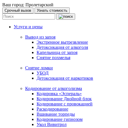
Ваш город:
Пролетарский
Срочный вызов
Узнать стоимость
Услуги и цены
Вывод из запоя
Экстренное вытрезвление
Детоксикация от алкоголя
Капельница от запоя
Снятие похмелья
Снятие ломки
УБОД
Детоксикация от наркотиков
Кодирование от алкоголизма
Кодировка «Эспераль»
Кодирование Двойной блок
Кодирование с провокацией
Раскодирование
Вшивание торпеды
Кодирование гипнозом
Укол Вивитрол