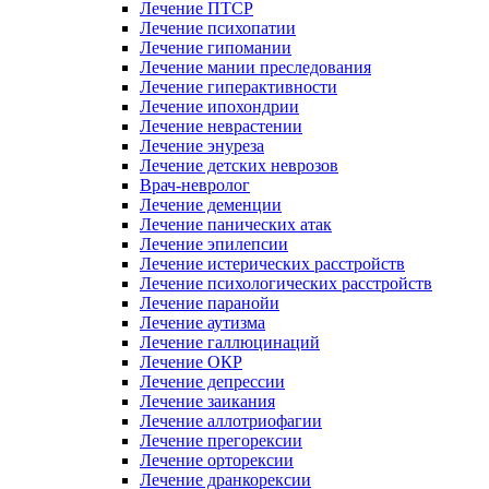
Лечение ПТСР
Лечение психопатии
Лечение гипомании
Лечение мании преследования
Лечение гиперактивности
Лечение ипохондрии
Лечение неврастении
Лечение энуреза
Лечение детских неврозов
Врач-невролог
Лечение деменции
Лечение панических атак
Лечение эпилепсии
Лечение истерических расстройств
Лечение психологических расстройств
Лечение паранойи
Лечение аутизма
Лечение галлюцинаций
Лечение ОКР
Лечение депрессии
Лечение заикания
Лечение аллотриофагии
Лечение прегорексии
Лечение орторексии
Лечение дранкорексии