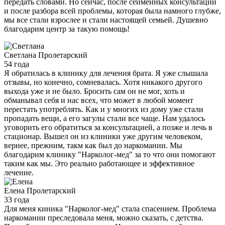
передать словами. Но сейчас, после сеймейных консультаций
и после разбора всей проблемы, которая была намного глубже,
мы все стали взрослее и стали настоящей семьей. Душевно
благодарим центр за такую помощь!
Светлана
Пролетарский
54 года
Я обратилась в клинику для лечения брата. Я уже слышала
отзывы, но конечно, сомневалась. Хотя никакого другого
выхода уже и не было. Бросить сам он не мог, хоть и
обманывал себя и нас всех, что может в любой момент
перестать употреблять. Как и у многих из дому уже стали
пропадать вещи, а его загулы стали все чаще. Нам удалось
уговорить его обратиться за консультацией, а позже и лечь в
стационар. Вышел он из клиники уже другим человеком,
вернее, прежним, такм как был до наркомании. Мы
благодарим клинику "Нарколог-мед" за то что они помогают
таким как мы. Это реально работающее и эффективное
лечение.
Елена
Пролетарский
33 года
Для меня киника "Нарколог-мед" стала спасением. Проблема
наркомании преследовала меня, можно сказать, с детства.