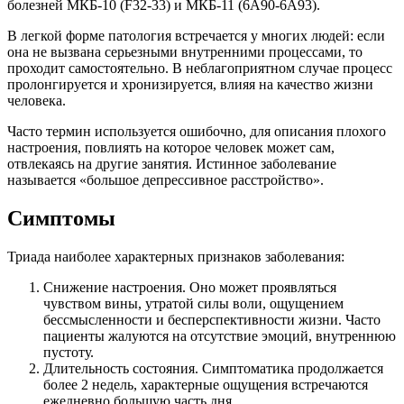
болезней МКБ-10 (F32-33) и МКБ-11 (6А90-6А93).
В легкой форме патология встречается у многих людей: если
она не вызвана серьезными внутренними процессами, то
проходит самостоятельно. В неблагоприятном случае процесс
пролонгируется и хронизируется, влияя на качество жизни
человека.
Часто термин используется ошибочно, для описания плохого
настроения, повлиять на которое человек может сам,
отвлекаясь на другие занятия. Истинное заболевание
называется «большое депрессивное расстройство».
Симптомы
Триада наиболее характерных признаков заболевания:
Снижение настроения. Оно может проявляться
чувством вины, утратой силы воли, ощущением
бессмысленности и бесперспективности жизни. Часто
пациенты жалуются на отсутствие эмоций, внутреннюю
пустоту.
Длительность состояния. Симптоматика продолжается
более 2 недель, характерные ощущения встречаются
ежедневно большую часть дня.