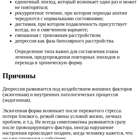
единичный эпизод, который возникает один раз и может
не повторяться;
рекуррентное течение, при котором периоды апатии
чередуются с нормальными состояниями;
дистимия, при котором подавленность присутствует
всегда, но в смягченном варианте;
смешанная с тревожным расстройством;
депрессия как фаза биполярного расстройства.
Определение типа важно для составления плана
лечения, предупреждения повторных эпизодов и
перехода в хроническую форму.
Причины
Депрессия развивается под воздействием внешних факторов
(экзогенная) и внутренних патологических процессов
(эндогенная).
Экзогенная форма возникает после пережитого стресса:
потери близкого, резкой смены условий жизни, личных
проблем, и т.д. Не всегда симптоматика развивается сразу
после провоцирующего фактора, иногда нарушение
настроения происходит позднее, когда человеку кажется, что
он уже справился с событием.