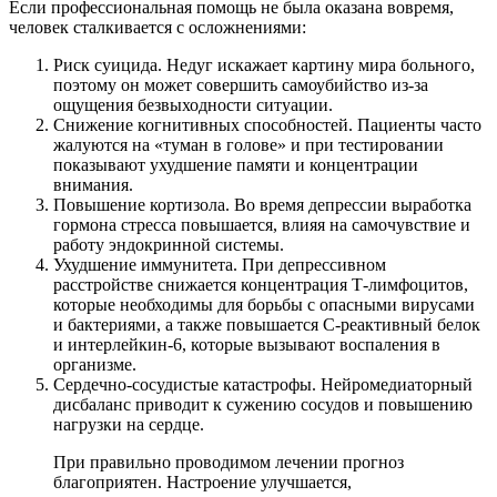
Если профессиональная помощь не была оказана вовремя,
человек сталкивается с осложнениями:
Риск суицида. Недуг искажает картину мира больного,
поэтому он может совершить самоубийство из-за
ощущения безвыходности ситуации.
Снижение когнитивных способностей. Пациенты часто
жалуются на «туман в голове» и при тестировании
показывают ухудшение памяти и концентрации
внимания.
Повышение кортизола. Во время депрессии выработка
гормона стресса повышается, влияя на самочувствие и
работу эндокринной системы.
Ухудшение иммунитета. При депрессивном
расстройстве снижается концентрация Т-лимфоцитов,
которые необходимы для борьбы с опасными вирусами
и бактериями, а также повышается С-реактивный белок
и интерлейкин-6, которые вызывают воспаления в
организме.
Сердечно-сосудистые катастрофы. Нейромедиаторный
дисбаланс приводит к сужению сосудов и повышению
нагрузки на сердце.
При правильно проводимом лечении прогноз
благоприятен. Настроение улучшается,