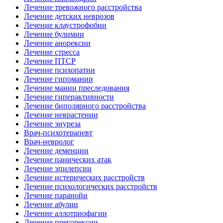
Лечение тревожного расстройства
Лечение детских неврозов
Лечение клаустрофобии
Лечение булимии
Лечение анорексии
Лечение стресса
Лечение ПТСР
Лечение психопатии
Лечение гипомании
Лечение мании преследования
Лечение гиперактивности
Лечение биполярного расстройства
Лечение неврастении
Лечение энуреза
Врач-психотерапевт
Врач-невролог
Лечение деменции
Лечение панических атак
Лечение эпилепсии
Лечение истерических расстройств
Лечение психологических расстройств
Лечение паранойи
Лечение абулии
Лечение аллотриофагии
Лечение прегорексии