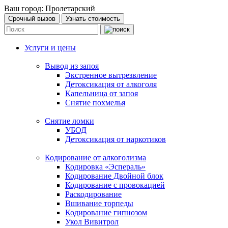
Ваш город:
Пролетарский
Срочный вызов
Узнать стоимость
Услуги и цены
Вывод из запоя
Экстренное вытрезвление
Детоксикация от алкоголя
Капельница от запоя
Снятие похмелья
Снятие ломки
УБОД
Детоксикация от наркотиков
Кодирование от алкоголизма
Кодировка «Эспераль»
Кодирование Двойной блок
Кодирование с провокацией
Раскодирование
Вшивание торпеды
Кодирование гипнозом
Укол Вивитрол