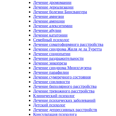
Лечение дромомании
Лечение дереализации
Лечение болезни Бинсвангера
Лечение амнезии
Лечение аменции
Лечение алекситимии
Лечение абулии
Лечение кататонии
Семейный психолог
Лечение соматоформного расстройства
Лечение синдрома Жиля де ла Туретта
Лечение социопатии
Лечение раздражительности
Лечение энкопреза
Лечение синдрома Мюнхгаузена
Лечение парафилии
Лечение сумеречного состояния
Лечение сонливости
Лечение биполярного расстройства
Лечение тревожного расстройства
Клинический психолог
Лечение психических заболеваний
Детский психолог
Лечение депрессивных расстройств
Консультация психолога