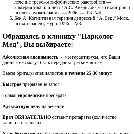
лечение тревож-но-фобических раастройств —
альтернатива или нет? / A.C. Аведисова // Психиатрия и
психофармакотерапия. — 2006. — Т.8. №5.
Бек А. Когнитивная терапия депрессий / А. Бек // Моск.
психотерапевт, журн. 1996. - №3.
Обращаясь в клинику "Нарколог
Мед", Вы выбираете:
Абсолютная анонимность
- мы гарантируем, что Ваши
данные не смогут быть переданы третьим лицам
Выезд бригады специалистов
в течение 25-30 минут
Быстрое
прерывание запоя
Только
европейские
препараты
Адекватную цену
на лечение
Врач ОБЯЗАТЕЛЬНО
оставит препараты (количество
зависит от услуги)
Утро без похмелья,
без тремора рук, тревожного состояния и