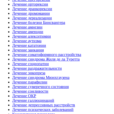
Лечение орторексии
Лечение дранкорексии
Лечение дромомании
Лечение дереализации
Лечение болезни Бинсвангера
Лечение амнезии
Лечение аменции
Лечение алекситимии
Лечение аутизма
Лечение кататонии
Лечение заикания
Лечение соматоформного расстройства
Лечение синдрома Жиля де ла Туретта
Лечение социопатии
Лечение раздражительности
Лечение энкопреза
Лечение синдрома Мюнхгаузена
Лечение парафилии
Лечение сумеречного состояния
Лечение сонливости
Лечение ОКР
Лечение галлюцинаций
Лечение депрессивных расстройств
Лечение психических заболеваний