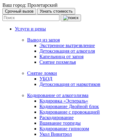
Ваш город:
Пролетарский
Срочный вызов
Узнать стоимость
Услуги и цены
Вывод из запоя
Экстренное вытрезвление
Детоксикация от алкоголя
Капельница от запоя
Снятие похмелья
Снятие ломки
УБОД
Детоксикация от наркотиков
Кодирование от алкоголизма
Кодировка «Эспераль»
Кодирование Двойной блок
Кодирование с провокацией
Раскодирование
Вшивание торпеды
Кодирование гипнозом
Укол Вивитрол