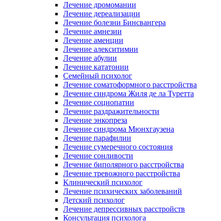
Лечение дромомании
Лечение дереализации
Лечение болезни Бинсвангера
Лечение амнезии
Лечение аменции
Лечение алекситимии
Лечение абулии
Лечение кататонии
Семейный психолог
Лечение соматоформного расстройства
Лечение синдрома Жиля де ла Туретта
Лечение социопатии
Лечение раздражительности
Лечение энкопреза
Лечение синдрома Мюнхгаузена
Лечение парафилии
Лечение сумеречного состояния
Лечение сонливости
Лечение биполярного расстройства
Лечение тревожного расстройства
Клинический психолог
Лечение психических заболеваний
Детский психолог
Лечение депрессивных расстройств
Консультация психолога