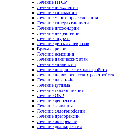
Лечение ПТСР
Лечение психопатии
Лечение гипомании
Лечение мании преследования
Лечение гиперактивности
Лечение ипохондрии
Лечение неврастении
Лечение энуреза
Лечение детских неврозов
Врач-невролог
Лечение деменции
Лечение панических атак
Лечение эпилепсии
Лечение истерических расстройств
Лечение психологических расстройств
Лечение паранойи
Лечение аутизма
Лечение галлюцинаций
Лечение ОКР
Лечение депрессии
Лечение заикания
Лечение аллотриофагии
Лечение прегорексии
Лечение орторексии
Лечение дранкорексии