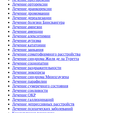
Лечение орторексии
Лечение дранкорексии
Лечение дромомании
Лечение дереализации
Лечение болезни Бинсвангера
Лечение амнезии
Лечение аменции
Лечение алекситимии
Лечение аутизма
Лечение кататонии
Лечение заикания
Лечение соматоформного расстройства
Лечение синдрома Жиля де ла Туретта
Лечение социопатии
Лечение раздражительности
Лечение энкопреза
Лечение синдрома Мюнхгаузена
Лечение парафилии
Лечение сумеречного состояния
Лечение сонливости
Лечение ОКР
Лечение галлюцинаций
Лечение депрессивных расстройств
Лечение психических заболеваний