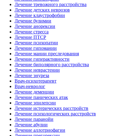
Лечение тревожного расстройства
Лечение детских неврозов
Лечение клаустрофобии
Лечение булимии
Лечение анорексии
Лечение стресса
Лечение ПТСР
Лечение психопатии
Лечение гипомании
Лечение мании преследования
Лечение гиперактивности
Лечение биполярного расстройства
Лечение неврастении
Лечение энуреза
Врач-психотерапевт
Врач-невролог
Лечение деменции
Лечение панических атак
Лечение эпилепсии
Лечение истерических расстройств
Лечение психологических расстройств
Лечение паранойи
Лечение абулии
Лечение аллотриофагии
Лечение прегорексии