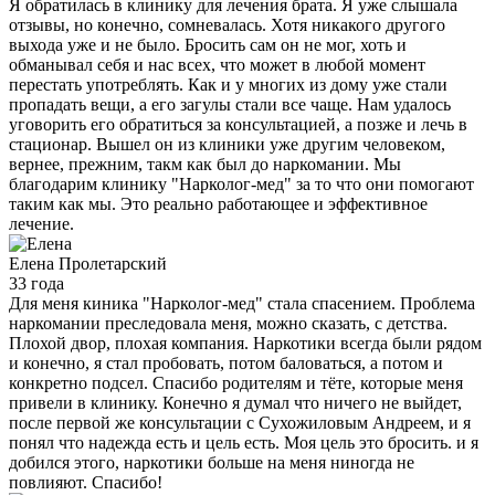
Я обратилась в клинику для лечения брата. Я уже слышала
отзывы, но конечно, сомневалась. Хотя никакого другого
выхода уже и не было. Бросить сам он не мог, хоть и
обманывал себя и нас всех, что может в любой момент
перестать употреблять. Как и у многих из дому уже стали
пропадать вещи, а его загулы стали все чаще. Нам удалось
уговорить его обратиться за консультацией, а позже и лечь в
стационар. Вышел он из клиники уже другим человеком,
вернее, прежним, такм как был до наркомании. Мы
благодарим клинику "Нарколог-мед" за то что они помогают
таким как мы. Это реально работающее и эффективное
лечение.
Елена
Пролетарский
33 года
Для меня киника "Нарколог-мед" стала спасением. Проблема
наркомании преследовала меня, можно сказать, с детства.
Плохой двор, плохая компания. Наркотики всегда были рядом
и конечно, я стал пробовать, потом баловаться, а потом и
конкретно подсел. Спасибо родителям и тёте, которые меня
привели в клинику. Конечно я думал что ничего не выйдет,
после первой же консультации с Сухожиловым Андреем, и я
понял что надежда есть и цель есть. Моя цель это бросить. и я
добился этого, наркотики больше на меня ниногда не
повлияют. Спасибо!