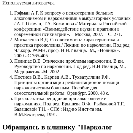
Используемая литература
Гофман А.Г. К вопросу о психотерапии больных
алкоголизмом и наркоманиями а амбулаторных условиях
/ А.Г. Гофман, Т.А. Кожинова // Материалы Российской
конференции «Взаимодействие науки и практики в
современной психиатрии». – Москва, 2007. – С. 271.
Москаленко В.Д. Созависимость: характеристика и
практика преодоления./ Лекции по наркологии. Под ред.
Чл.корр. РАМН, проф. Н.Н.Иванца.- М., «Нолидж».-
2000.- С.365-405.
Пелипас В.Е. Этические проблемы наркологии. В кн.
Руководство по наркологии. Под ред. Н.Н.Иванца, М.,
Медпрактика-М. 2002.
Постнов В.В., Карпец А.В., Тухватуллина Р.Ф.
Принципы организации реабилитационой помощи
наркологическим больным. Пособие для
самостоятельной работы. Оренбург. 2000. 48 с.
Профилактика рецидивов при алкоголизме и
наркоманиях. Под ред. Ерышева О.Ф., Рыбаковой Т.Г.,
Балашовой Т.Н. - СПб,: Изд-во Инст-та им.
В.М.Бехтерева, 1991.
Обращаясь в клинику "Нарколог