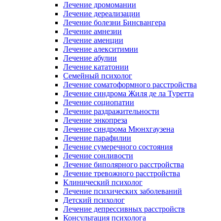
Лечение дромомании
Лечение дереализации
Лечение болезни Бинсвангера
Лечение амнезии
Лечение аменции
Лечение алекситимии
Лечение абулии
Лечение кататонии
Семейный психолог
Лечение соматоформного расстройства
Лечение синдрома Жиля де ла Туретта
Лечение социопатии
Лечение раздражительности
Лечение энкопреза
Лечение синдрома Мюнхгаузена
Лечение парафилии
Лечение сумеречного состояния
Лечение сонливости
Лечение биполярного расстройства
Лечение тревожного расстройства
Клинический психолог
Лечение психических заболеваний
Детский психолог
Лечение депрессивных расстройств
Консультация психолога