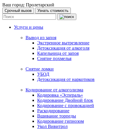
Ваш город:
Пролетарский
Срочный вызов
Узнать стоимость
Услуги и цены
Вывод из запоя
Экстренное вытрезвление
Детоксикация от алкоголя
Капельница от запоя
Снятие похмелья
Снятие ломки
УБОД
Детоксикация от наркотиков
Кодирование от алкоголизма
Кодировка «Эспераль»
Кодирование Двойной блок
Кодирование с провокацией
Раскодирование
Вшивание торпеды
Кодирование гипнозом
Укол Вивитрол