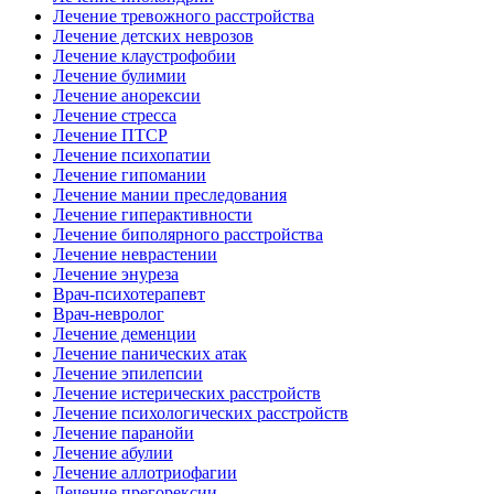
Лечение тревожного расстройства
Лечение детских неврозов
Лечение клаустрофобии
Лечение булимии
Лечение анорексии
Лечение стресса
Лечение ПТСР
Лечение психопатии
Лечение гипомании
Лечение мании преследования
Лечение гиперактивности
Лечение биполярного расстройства
Лечение неврастении
Лечение энуреза
Врач-психотерапевт
Врач-невролог
Лечение деменции
Лечение панических атак
Лечение эпилепсии
Лечение истерических расстройств
Лечение психологических расстройств
Лечение паранойи
Лечение абулии
Лечение аллотриофагии
Лечение прегорексии