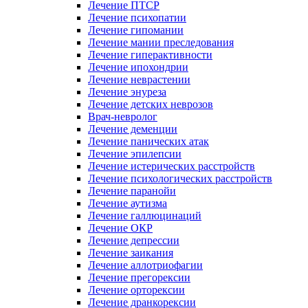
Лечение ПТСР
Лечение психопатии
Лечение гипомании
Лечение мании преследования
Лечение гиперактивности
Лечение ипохондрии
Лечение неврастении
Лечение энуреза
Лечение детских неврозов
Врач-невролог
Лечение деменции
Лечение панических атак
Лечение эпилепсии
Лечение истерических расстройств
Лечение психологических расстройств
Лечение паранойи
Лечение аутизма
Лечение галлюцинаций
Лечение ОКР
Лечение депрессии
Лечение заикания
Лечение аллотриофагии
Лечение прегорексии
Лечение орторексии
Лечение дранкорексии