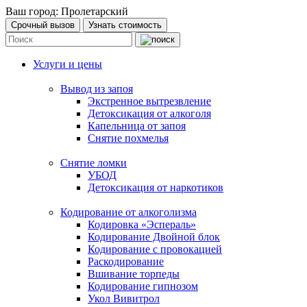
Ваш город:
Пролетарский
Срочный вызов
Узнать стоимость
Услуги и цены
Вывод из запоя
Экстренное вытрезвление
Детоксикация от алкоголя
Капельница от запоя
Снятие похмелья
Снятие ломки
УБОД
Детоксикация от наркотиков
Кодирование от алкоголизма
Кодировка «Эспераль»
Кодирование Двойной блок
Кодирование с провокацией
Раскодирование
Вшивание торпеды
Кодирование гипнозом
Укол Вивитрол