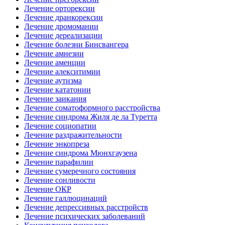
Лечение орторексии
Лечение дранкорексии
Лечение дромомании
Лечение дереализации
Лечение болезни Бинсвангера
Лечение амнезии
Лечение аменции
Лечение алекситимии
Лечение аутизма
Лечение кататонии
Лечение заикания
Лечение соматоформного расстройства
Лечение синдрома Жиля де ла Туретта
Лечение социопатии
Лечение раздражительности
Лечение энкопреза
Лечение синдрома Мюнхгаузена
Лечение парафилии
Лечение сумеречного состояния
Лечение сонливости
Лечение ОКР
Лечение галлюцинаций
Лечение депрессивных расстройств
Лечение психических заболеваний