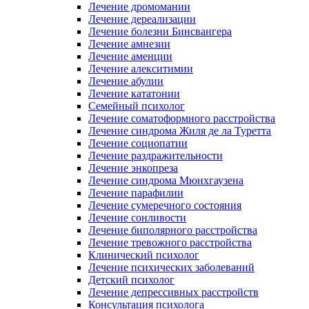
Лечение дромомании
Лечение дереализации
Лечение болезни Бинсвангера
Лечение амнезии
Лечение аменции
Лечение алекситимии
Лечение абулии
Лечение кататонии
Семейный психолог
Лечение соматоформного расстройства
Лечение синдрома Жиля де ла Туретта
Лечение социопатии
Лечение раздражительности
Лечение энкопреза
Лечение синдрома Мюнхгаузена
Лечение парафилии
Лечение сумеречного состояния
Лечение сонливости
Лечение биполярного расстройства
Лечение тревожного расстройства
Клинический психолог
Лечение психических заболеваний
Детский психолог
Лечение депрессивных расстройств
Консультация психолога