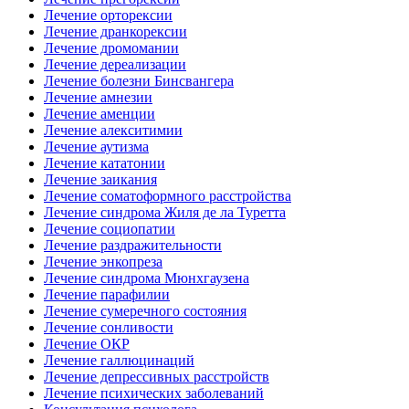
Лечение орторексии
Лечение дранкорексии
Лечение дромомании
Лечение дереализации
Лечение болезни Бинсвангера
Лечение амнезии
Лечение аменции
Лечение алекситимии
Лечение аутизма
Лечение кататонии
Лечение заикания
Лечение соматоформного расстройства
Лечение синдрома Жиля де ла Туретта
Лечение социопатии
Лечение раздражительности
Лечение энкопреза
Лечение синдрома Мюнхгаузена
Лечение парафилии
Лечение сумеречного состояния
Лечение сонливости
Лечение ОКР
Лечение галлюцинаций
Лечение депрессивных расстройств
Лечение психических заболеваний