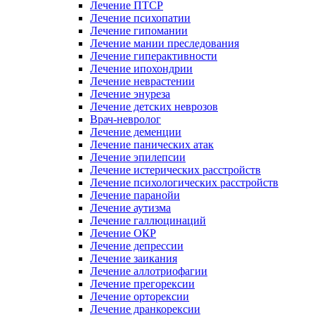
Лечение ПТСР
Лечение психопатии
Лечение гипомании
Лечение мании преследования
Лечение гиперактивности
Лечение ипохондрии
Лечение неврастении
Лечение энуреза
Лечение детских неврозов
Врач-невролог
Лечение деменции
Лечение панических атак
Лечение эпилепсии
Лечение истерических расстройств
Лечение психологических расстройств
Лечение паранойи
Лечение аутизма
Лечение галлюцинаций
Лечение ОКР
Лечение депрессии
Лечение заикания
Лечение аллотриофагии
Лечение прегорексии
Лечение орторексии
Лечение дранкорексии