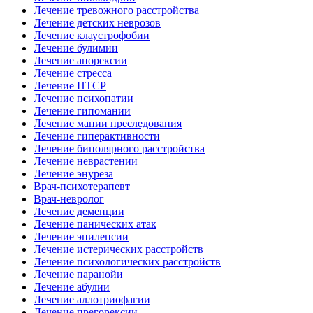
Лечение тревожного расстройства
Лечение детских неврозов
Лечение клаустрофобии
Лечение булимии
Лечение анорексии
Лечение стресса
Лечение ПТСР
Лечение психопатии
Лечение гипомании
Лечение мании преследования
Лечение гиперактивности
Лечение биполярного расстройства
Лечение неврастении
Лечение энуреза
Врач-психотерапевт
Врач-невролог
Лечение деменции
Лечение панических атак
Лечение эпилепсии
Лечение истерических расстройств
Лечение психологических расстройств
Лечение паранойи
Лечение абулии
Лечение аллотриофагии
Лечение прегорексии