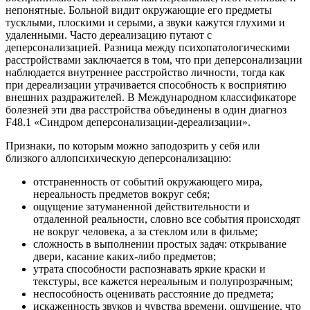
непонятные. Больной видит окружающие его предметы
тусклыми, плоскими и серыми, а звуки кажутся глухими и
удаленными. Часто дереализацию путают с
деперсонализацией. Разница между психопатологическими
расстройствами заключается в том, что при деперсонализации
наблюдается внутреннее расстройство личности, тогда как
при дереализации утрачивается способность к восприятию
внешних раздражителей. В Международном классификаторе
болезней эти два расстройства объединены в один диагноз
F48.1 «Синдром деперсонализации-дереализации».
Признаки, по которым можно заподозрить у себя или
близкого аллопсихическую деперсонализацию:
отстраненность от событий окружающего мира,
нереальность предметов вокруг себя;
ощущение затуманенной действительности и
отдаленной реальности, словно все события происходят
не вокруг человека, а за стеклом или в фильме;
сложность в выполнении простых задач: открывание
двери, касание каких-либо предметов;
утрата способности распознавать яркие краски и
текстуры, все кажется нереальным и полупрозрачным;
неспособность оценивать расстояние до предмета;
искаженность звуков и чувства времени, ощущение, что