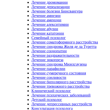
Лечение дромомании
Лечение дереализации
Лечение болезни Бинсвангера
Лечение амнезии
Лечение аменции
Лечение алекситимии
Лечение абулии
Лечение кататонии
Семейный психолог
Лечение соматоформного расстройства
Лечение синдрома Жиля де ла Туретта
Лечение социопатии
Лечение раздражительности
Лечение энкопреза
Лечение синдрома Мюнхгаузена
Лечение парафилии
Лечение сумеречного состояния
Лечение сонливости
Лечение биполярного расстройства
Лечение тревожного расстройства
Клинический психолог
Лечение психических заболеваний
Детский психолог
Лечение депрессивных расстройств
Консультация психолога