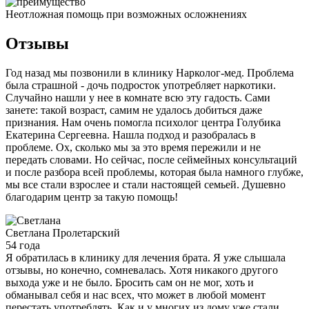
Неотложная помощь при возможных осложнениях
Отзывы
Год назад мы позвонили в клинику Нарколог-мед. Проблема
была страшной - дочь подросток употребляет наркотики.
Случайно нашли у нее в комнате всю эту гадость. Сами
занете: такой возраст, самим не удалось добиться даже
признания. Нам очень помогла психолог центра Голубика
Екатерина Сергеевна. Нашла подход и разобралась в
проблеме. Ох, сколько мы за это время пережили и не
передать словами. Но сейчас, после сеймейных консультаций
и после разбора всей проблемы, которая была намного глубже,
мы все стали взрослее и стали настоящей семьей. Душевно
благодарим центр за такую помощь!
Светлана
Пролетарский
54 года
Я обратилась в клинику для лечения брата. Я уже слышала
отзывы, но конечно, сомневалась. Хотя никакого другого
выхода уже и не было. Бросить сам он не мог, хоть и
обманывал себя и нас всех, что может в любой момент
перестать употреблять. Как и у многих из дому уже стали