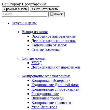
Ваш город:
Пролетарский
Срочный вызов
Узнать стоимость
Услуги и цены
Вывод из запоя
Экстренное вытрезвление
Детоксикация от алкоголя
Капельница от запоя
Снятие похмелья
Снятие ломки
УБОД
Детоксикация от наркотиков
Кодирование от алкоголизма
Кодировка «Эспераль»
Кодирование Двойной блок
Кодирование с провокацией
Раскодирование
Вшивание торпеды
Кодирование гипнозом
Укол Вивитрол