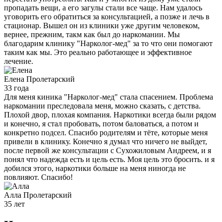
пропадать вещи, а его загулы стали все чаще. Нам удалось
уговорить его обратиться за консультацией, а позже и лечь в
стационар. Вышел он из клиники уже другим человеком,
вернее, прежним, такм как был до наркомании. Мы
благодарим клинику "Нарколог-мед" за то что они помогают
таким как мы. Это реально работающее и эффективное
лечение.
Елена
Пролетарский
33 года
Для меня киника "Нарколог-мед" стала спасением. Проблема
наркомании преследовала меня, можно сказать, с детства.
Плохой двор, плохая компания. Наркотики всегда были рядом
и конечно, я стал пробовать, потом баловаться, а потом и
конкретно подсел. Спасибо родителям и тёте, которые меня
привели в клинику. Конечно я думал что ничего не выйдет,
после первой же консультации с Сухожиловым Андреем, и я
понял что надежда есть и цель есть. Моя цель это бросить. и я
добился этого, наркотики больше на меня ниногда не
повлияют. Спасибо!
Алла
Пролетарский
35 лет