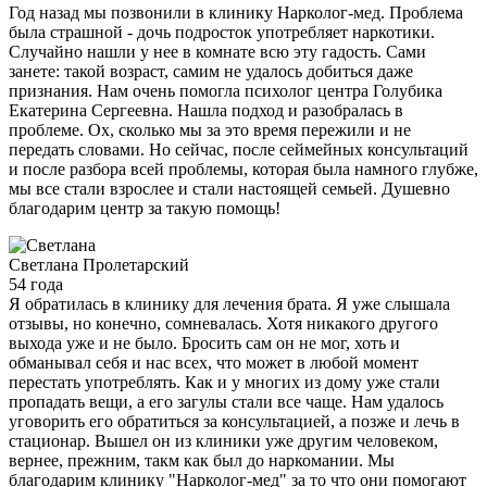
Год назад мы позвонили в клинику Нарколог-мед. Проблема
была страшной - дочь подросток употребляет наркотики.
Случайно нашли у нее в комнате всю эту гадость. Сами
занете: такой возраст, самим не удалось добиться даже
признания. Нам очень помогла психолог центра Голубика
Екатерина Сергеевна. Нашла подход и разобралась в
проблеме. Ох, сколько мы за это время пережили и не
передать словами. Но сейчас, после сеймейных консультаций
и после разбора всей проблемы, которая была намного глубже,
мы все стали взрослее и стали настоящей семьей. Душевно
благодарим центр за такую помощь!
Светлана
Пролетарский
54 года
Я обратилась в клинику для лечения брата. Я уже слышала
отзывы, но конечно, сомневалась. Хотя никакого другого
выхода уже и не было. Бросить сам он не мог, хоть и
обманывал себя и нас всех, что может в любой момент
перестать употреблять. Как и у многих из дому уже стали
пропадать вещи, а его загулы стали все чаще. Нам удалось
уговорить его обратиться за консультацией, а позже и лечь в
стационар. Вышел он из клиники уже другим человеком,
вернее, прежним, такм как был до наркомании. Мы
благодарим клинику "Нарколог-мед" за то что они помогают