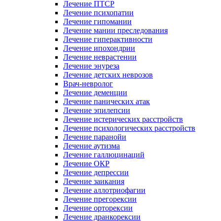
Лечение ПТСР
Лечение психопатии
Лечение гипомании
Лечение мании преследования
Лечение гиперактивности
Лечение ипохондрии
Лечение неврастении
Лечение энуреза
Лечение детских неврозов
Врач-невролог
Лечение деменции
Лечение панических атак
Лечение эпилепсии
Лечение истерических расстройств
Лечение психологических расстройств
Лечение паранойи
Лечение аутизма
Лечение галлюцинаций
Лечение ОКР
Лечение депрессии
Лечение заикания
Лечение аллотриофагии
Лечение прегорексии
Лечение орторексии
Лечение дранкорексии