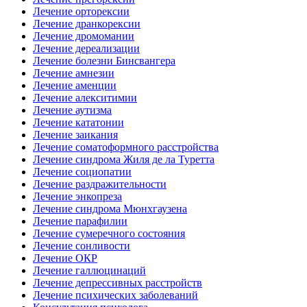
Лечение орторексии
Лечение дранкорексии
Лечение дромомании
Лечение дереализации
Лечение болезни Бинсвангера
Лечение амнезии
Лечение аменции
Лечение алекситимии
Лечение аутизма
Лечение кататонии
Лечение заикания
Лечение соматоформного расстройства
Лечение синдрома Жиля де ла Туретта
Лечение социопатии
Лечение раздражительности
Лечение энкопреза
Лечение синдрома Мюнхгаузена
Лечение парафилии
Лечение сумеречного состояния
Лечение сонливости
Лечение ОКР
Лечение галлюцинаций
Лечение депрессивных расстройств
Лечение психических заболеваний