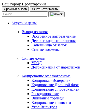
Ваш город:
Пролетарский
Срочный вызов
Узнать стоимость
Услуги и цены
Вывод из запоя
Экстренное вытрезвление
Детоксикация от алкоголя
Капельница от запоя
Снятие похмелья
Снятие ломки
УБОД
Детоксикация от наркотиков
Кодирование от алкоголизма
Кодировка «Эспераль»
Кодирование Двойной блок
Кодирование с провокацией
Раскодирование
Вшивание торпеды
Кодирование гипнозом
Укол Вивитрол