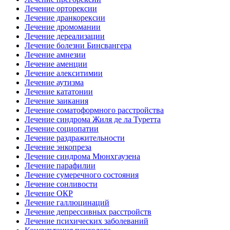
Лечение орторексии
Лечение дранкорексии
Лечение дромомании
Лечение дереализации
Лечение болезни Бинсвангера
Лечение амнезии
Лечение аменции
Лечение алекситимии
Лечение аутизма
Лечение кататонии
Лечение заикания
Лечение соматоформного расстройства
Лечение синдрома Жиля де ла Туретта
Лечение социопатии
Лечение раздражительности
Лечение энкопреза
Лечение синдрома Мюнхгаузена
Лечение парафилии
Лечение сумеречного состояния
Лечение сонливости
Лечение ОКР
Лечение галлюцинаций
Лечение депрессивных расстройств
Лечение психических заболеваний