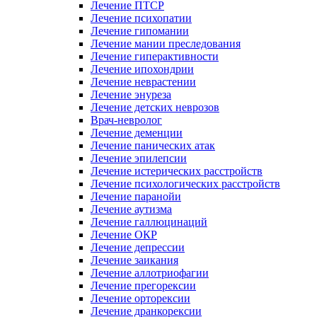
Лечение ПТСР
Лечение психопатии
Лечение гипомании
Лечение мании преследования
Лечение гиперактивности
Лечение ипохондрии
Лечение неврастении
Лечение энуреза
Лечение детских неврозов
Врач-невролог
Лечение деменции
Лечение панических атак
Лечение эпилепсии
Лечение истерических расстройств
Лечение психологических расстройств
Лечение паранойи
Лечение аутизма
Лечение галлюцинаций
Лечение ОКР
Лечение депрессии
Лечение заикания
Лечение аллотриофагии
Лечение прегорексии
Лечение орторексии
Лечение дранкорексии