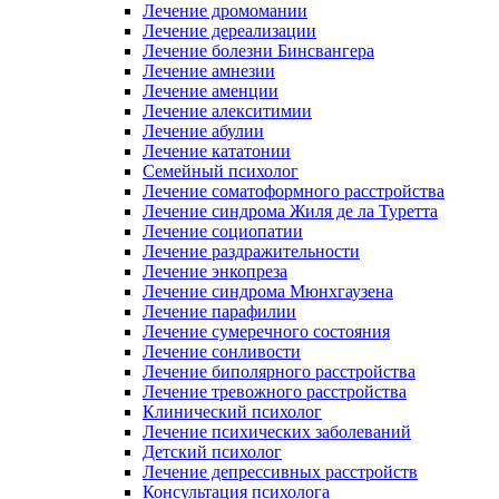
Лечение дромомании
Лечение дереализации
Лечение болезни Бинсвангера
Лечение амнезии
Лечение аменции
Лечение алекситимии
Лечение абулии
Лечение кататонии
Семейный психолог
Лечение соматоформного расстройства
Лечение синдрома Жиля де ла Туретта
Лечение социопатии
Лечение раздражительности
Лечение энкопреза
Лечение синдрома Мюнхгаузена
Лечение парафилии
Лечение сумеречного состояния
Лечение сонливости
Лечение биполярного расстройства
Лечение тревожного расстройства
Клинический психолог
Лечение психических заболеваний
Детский психолог
Лечение депрессивных расстройств
Консультация психолога