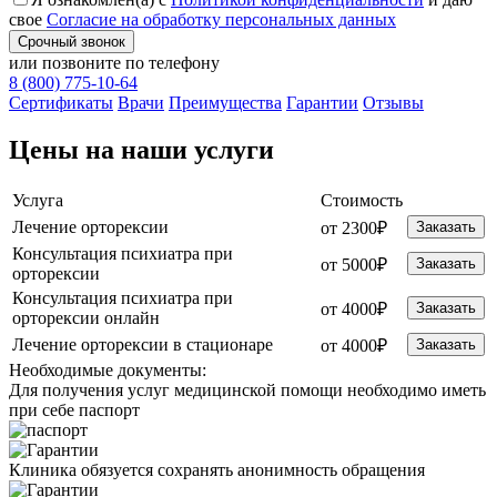
свое
Согласие на обработку персональных данных
Срочный звонок
или позвоните по телефону
8 (800) 775-10-64
Cертификаты
Врачи
Преимущества
Гарантии
Отзывы
Цены на наши услуги
Услуга
Стоимость
Лечение орторексии
от 2300₽
Заказать
Консультация психиатра при
от 5000₽
Заказать
орторексии
Консультация психиатра при
от 4000₽
Заказать
орторексии онлайн
Лечение орторексии в стационаре
от 4000₽
Заказать
Необходимые
документы:
Для получения услуг медицинской помощи необходимо иметь
при себе паспорт
Клиника обязуется сохранять анонимность обращения