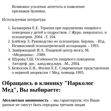
Возможно усиление аппетита и появление
признаков булимии.
Используемая литература
Балакирева Е.Е. Терапия при нарушениях пищевого
поведения у детей и подростков. // Журн. невропатол. и
психиатрии. 2004. -Т. 104.
Блёйлер Э. Руководство но психиатрии. Берлин. - Изд.
Независимой психиатрической ассоциации. - 1993.
Замбржицкий И.А. Пищевой центр мозга. М.
«Медицина». -1989.
Шурова Г.Ш. Особенности пищевого поведения.
Автореф. дис. .канд.мед.наук. -М., 2004.
Безносюк Е.В., Филин Е.Е. Современные представления
о нервной анорексии // Мед. помощь 1995.
Обращаясь в клинику "Нарколог
Мед", Вы выбираете:
Абсолютная анонимность
- мы гарантируем, что Ваши
данные не смогут быть переданы третьим лицам