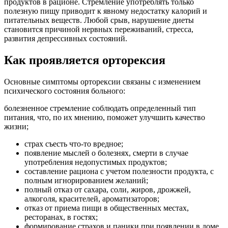
продуктов в рационе. Стремление употреблять только
полезную пищу приводит к явному недостатку калорий и
питательных веществ. Любой срыв, нарушение диеты
становится причиной нервных переживаний, стресса,
развития депрессивных состояний.
Как проявляется орторексия
Основные симптомы орторексии связаны с изменением
психического состояния больного:
болезненное стремление соблюдать определенный тип
питания, что, по их мнению, поможет улучшить качество
жизни;
страх съесть что-то вредное;
появление мыслей о болезнях, смерти в случае
употребления недопустимых продуктов;
составление рациона с учетом полезности продукта, с
полным игнорированием желаний;
полный отказ от сахара, соли, жиров, дрожжей,
алкоголя, красителей, ароматизаторов;
отказ от приема пищи в общественных местах,
ресторанах, в гостях;
формирование страхов и паники при появлении в доме