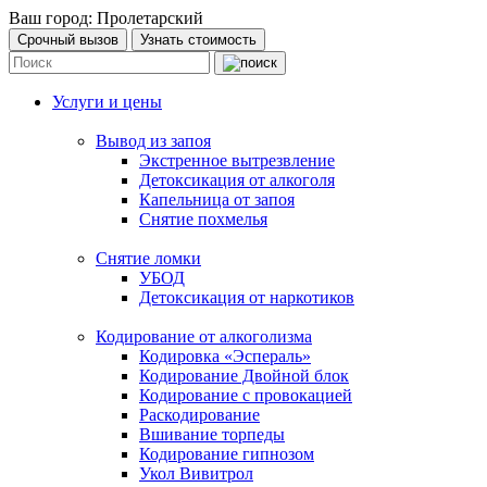
Ваш город:
Пролетарский
Срочный вызов
Узнать стоимость
Услуги и цены
Вывод из запоя
Экстренное вытрезвление
Детоксикация от алкоголя
Капельница от запоя
Снятие похмелья
Снятие ломки
УБОД
Детоксикация от наркотиков
Кодирование от алкоголизма
Кодировка «Эспераль»
Кодирование Двойной блок
Кодирование с провокацией
Раскодирование
Вшивание торпеды
Кодирование гипнозом
Укол Вивитрол