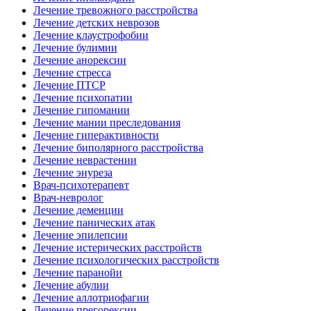
Лечение тревожного расстройства
Лечение детских неврозов
Лечение клаустрофобии
Лечение булимии
Лечение анорексии
Лечение стресса
Лечение ПТСР
Лечение психопатии
Лечение гипомании
Лечение мании преследования
Лечение гиперактивности
Лечение биполярного расстройства
Лечение неврастении
Лечение энуреза
Врач-психотерапевт
Врач-невролог
Лечение деменции
Лечение панических атак
Лечение эпилепсии
Лечение истерических расстройств
Лечение психологических расстройств
Лечение паранойи
Лечение абулии
Лечение аллотриофагии
Лечение прегорексии