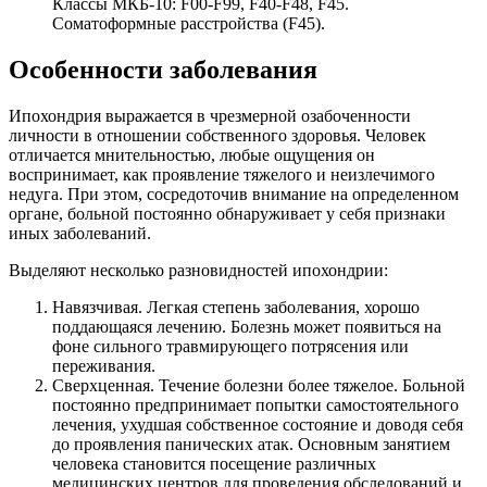
Классы МКБ-10: F00-F99, F40-F48, F45.
Соматоформные расстройства (F45).
Особенности заболевания
Ипохондрия выражается в чрезмерной озабоченности
личности в отношении собственного здоровья. Человек
отличается мнительностью, любые ощущения он
воспринимает, как проявление тяжелого и неизлечимого
недуга. При этом, сосредоточив внимание на определенном
органе, больной постоянно обнаруживает у себя признаки
иных заболеваний.
Выделяют несколько разновидностей ипохондрии:
Навязчивая. Легкая степень заболевания, хорошо
поддающаяся лечению. Болезнь может появиться на
фоне сильного травмирующего потрясения или
переживания.
Сверхценная. Течение болезни более тяжелое. Больной
постоянно предпринимает попытки самостоятельного
лечения, ухудшая собственное состояние и доводя себя
до проявления панических атак. Основным занятием
человека становится посещение различных
медицинских центров для проведения обследований и