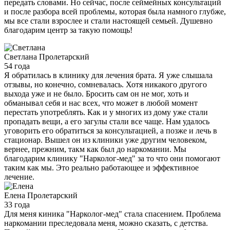
передать словами. Но сейчас, после сеймейных консультаций
и после разбора всей проблемы, которая была намного глубже,
мы все стали взрослее и стали настоящей семьей. Душевно
благодарим центр за такую помощь!
Светлана
Пролетарский
54 года
Я обратилась в клинику для лечения брата. Я уже слышала
отзывы, но конечно, сомневалась. Хотя никакого другого
выхода уже и не было. Бросить сам он не мог, хоть и
обманывал себя и нас всех, что может в любой момент
перестать употреблять. Как и у многих из дому уже стали
пропадать вещи, а его загулы стали все чаще. Нам удалось
уговорить его обратиться за консультацией, а позже и лечь в
стационар. Вышел он из клиники уже другим человеком,
вернее, прежним, такм как был до наркомании. Мы
благодарим клинику "Нарколог-мед" за то что они помогают
таким как мы. Это реально работающее и эффективное
лечение.
Елена
Пролетарский
33 года
Для меня киника "Нарколог-мед" стала спасением. Проблема
наркомании преследовала меня, можно сказать, с детства.