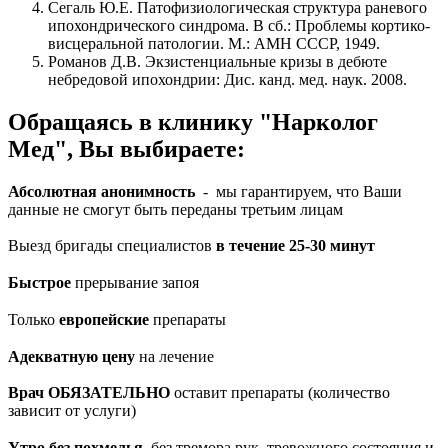
Сегаль Ю.Е. Патофизиологическая структура раневого
ипохондрического синдрома. В сб.: Проблемы кортико-
висцеральной патологии. М.: АМН СССР, 1949.
Романов Д.В. Экзистенциальные кризы в дебюте
небредовой ипохондрии: Дис. канд. мед. наук. 2008.
Обращаясь в клинику "Нарколог
Мед", Вы выбираете:
Абсолютная анонимность
- мы гарантируем, что Ваши
данные не смогут быть переданы третьим лицам
Выезд бригады специалистов
в течение 25-30 минут
Быстрое
прерывание запоя
Только
европейские
препараты
Адекватную цену
на лечение
Врач ОБЯЗАТЕЛЬНО
оставит препараты (количество
зависит от услуги)
Утро без похмелья,
без тремора рук, тревожного состояния и