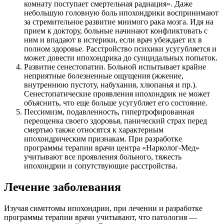
комнату поступает смертельная радиация». Даже
небольшую головную боль ипохондрики воспринимают
за стремительное развитие мнимого рака мозга. Идя на
прием к доктору, больные начинают конфликтовать с
ним и впадают в истерики, если врач убеждает их в
полном здоровье. Расстройство психики усугубляется и
может довести ипохондрика до суицидальных попыток.
Развитие сенестопатии. Больной испытывает крайне
неприятные болезненные ощущения (жжение,
внутреннюю пустоту, набухания, хлюпанья и пр.).
Сенестопатические проявления ипохондрик не может
объяснить, что еще больше усугубляет его состояние.
Пессимизм, подавленность, гипертрофированная
переоценка своего здоровья, панический страх перед
смертью также относятся к характерным
ипохондрическим признакам. При разработке
программы терапии врачи центра «Нарколог-Мед»
учитывают все проявления больного, тяжесть
ипохондрии и сопутствующие расстройства.
Лечение заболевания
Изучая симптомы ипохондрии, при лечении и разработке
программы терапии врачи учитывают, что патология —