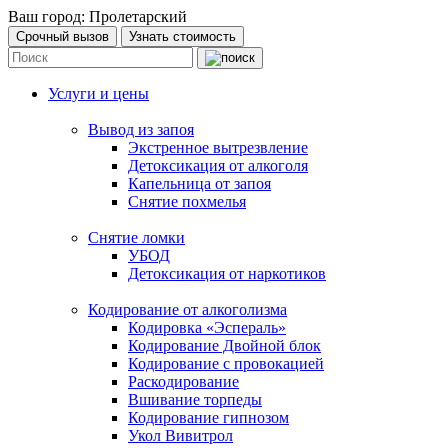
Ваш город:
Пролетарский
Срочный вызов
Узнать стоимость
Услуги и цены
Вывод из запоя
Экстренное вытрезвление
Детоксикация от алкоголя
Капельница от запоя
Снятие похмелья
Снятие ломки
УБОД
Детоксикация от наркотиков
Кодирование от алкоголизма
Кодировка «Эспераль»
Кодирование Двойной блок
Кодирование с провокацией
Раскодирование
Вшивание торпеды
Кодирование гипнозом
Укол Вивитрол