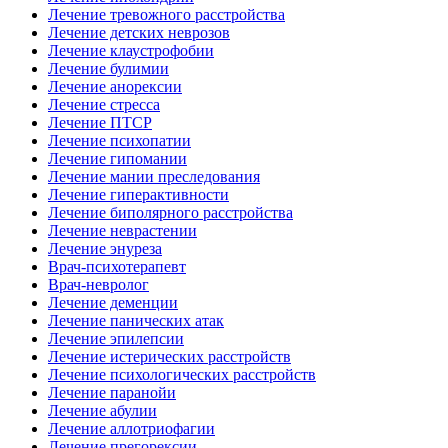
Лечение тревожного расстройства
Лечение детских неврозов
Лечение клаустрофобии
Лечение булимии
Лечение анорексии
Лечение стресса
Лечение ПТСР
Лечение психопатии
Лечение гипомании
Лечение мании преследования
Лечение гиперактивности
Лечение биполярного расстройства
Лечение неврастении
Лечение энуреза
Врач-психотерапевт
Врач-невролог
Лечение деменции
Лечение панических атак
Лечение эпилепсии
Лечение истерических расстройств
Лечение психологических расстройств
Лечение паранойи
Лечение абулии
Лечение аллотриофагии
Лечение прегорексии