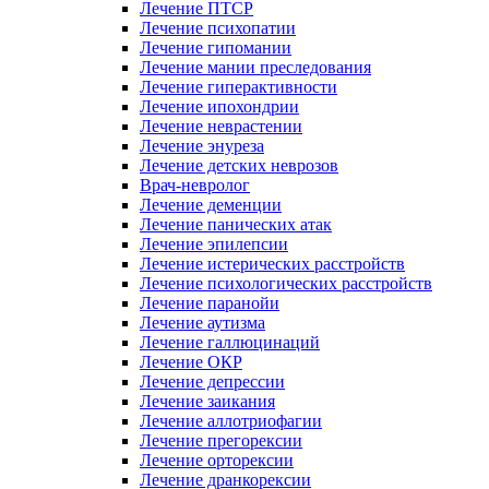
Лечение ПТСР
Лечение психопатии
Лечение гипомании
Лечение мании преследования
Лечение гиперактивности
Лечение ипохондрии
Лечение неврастении
Лечение энуреза
Лечение детских неврозов
Врач-невролог
Лечение деменции
Лечение панических атак
Лечение эпилепсии
Лечение истерических расстройств
Лечение психологических расстройств
Лечение паранойи
Лечение аутизма
Лечение галлюцинаций
Лечение ОКР
Лечение депрессии
Лечение заикания
Лечение аллотриофагии
Лечение прегорексии
Лечение орторексии
Лечение дранкорексии