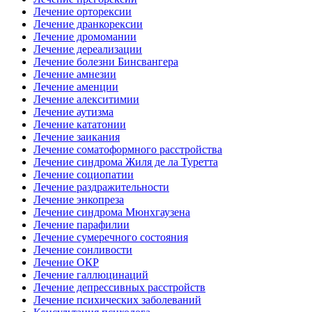
Лечение орторексии
Лечение дранкорексии
Лечение дромомании
Лечение дереализации
Лечение болезни Бинсвангера
Лечение амнезии
Лечение аменции
Лечение алекситимии
Лечение аутизма
Лечение кататонии
Лечение заикания
Лечение соматоформного расстройства
Лечение синдрома Жиля де ла Туретта
Лечение социопатии
Лечение раздражительности
Лечение энкопреза
Лечение синдрома Мюнхгаузена
Лечение парафилии
Лечение сумеречного состояния
Лечение сонливости
Лечение ОКР
Лечение галлюцинаций
Лечение депрессивных расстройств
Лечение психических заболеваний