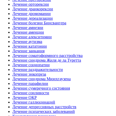
Лечение орторексии
Лечение дранкорексии
Лечение дромомании
Лечение дереализации
Лечение болезни Бинсвангера
Лечение амнезии
Лечение аменции
Лечение алекситимии
Лечение аутизма
Лечение кататонии
Лечение заикания
Лечение соматоформного расстройства
Лечение синдрома Жиля де ла Туретта
Лечение социопатии
Лечение раздражительности
Лечение энкопреза
Лечение синдрома Мюнхгаузена
Лечение парафилии
Лечение сумеречного состояния
Лечение сонливости
Лечение ОКР
Лечение галлюцинаций
Лечение депрессивных расстройств
Лечение психических заболеваний