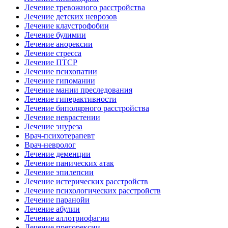
Лечение тревожного расстройства
Лечение детских неврозов
Лечение клаустрофобии
Лечение булимии
Лечение анорексии
Лечение стресса
Лечение ПТСР
Лечение психопатии
Лечение гипомании
Лечение мании преследования
Лечение гиперактивности
Лечение биполярного расстройства
Лечение неврастении
Лечение энуреза
Врач-психотерапевт
Врач-невролог
Лечение деменции
Лечение панических атак
Лечение эпилепсии
Лечение истерических расстройств
Лечение психологических расстройств
Лечение паранойи
Лечение абулии
Лечение аллотриофагии
Лечение прегорексии