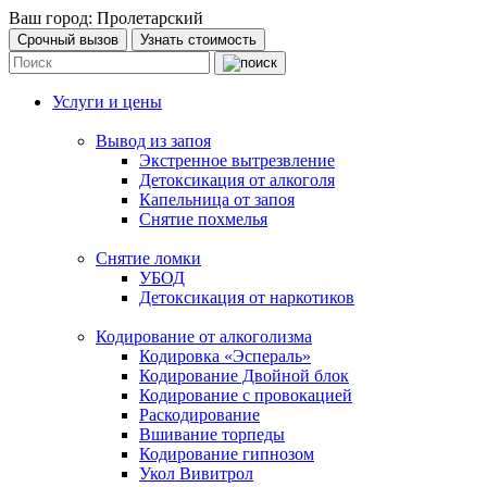
Ваш город:
Пролетарский
Срочный вызов
Узнать стоимость
Услуги и цены
Вывод из запоя
Экстренное вытрезвление
Детоксикация от алкоголя
Капельница от запоя
Снятие похмелья
Снятие ломки
УБОД
Детоксикация от наркотиков
Кодирование от алкоголизма
Кодировка «Эспераль»
Кодирование Двойной блок
Кодирование с провокацией
Раскодирование
Вшивание торпеды
Кодирование гипнозом
Укол Вивитрол