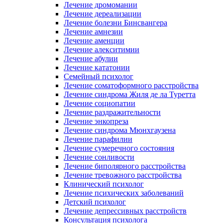
Лечение дромомании
Лечение дереализации
Лечение болезни Бинсвангера
Лечение амнезии
Лечение аменции
Лечение алекситимии
Лечение абулии
Лечение кататонии
Семейный психолог
Лечение соматоформного расстройства
Лечение синдрома Жиля де ла Туретта
Лечение социопатии
Лечение раздражительности
Лечение энкопреза
Лечение синдрома Мюнхгаузена
Лечение парафилии
Лечение сумеречного состояния
Лечение сонливости
Лечение биполярного расстройства
Лечение тревожного расстройства
Клинический психолог
Лечение психических заболеваний
Детский психолог
Лечение депрессивных расстройств
Консультация психолога