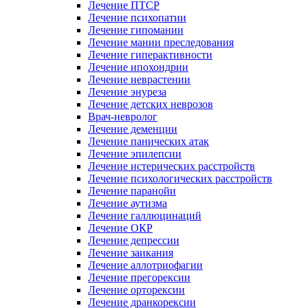
Лечение ПТСР
Лечение психопатии
Лечение гипомании
Лечение мании преследования
Лечение гиперактивности
Лечение ипохондрии
Лечение неврастении
Лечение энуреза
Лечение детских неврозов
Врач-невролог
Лечение деменции
Лечение панических атак
Лечение эпилепсии
Лечение истерических расстройств
Лечение психологических расстройств
Лечение паранойи
Лечение аутизма
Лечение галлюцинаций
Лечение ОКР
Лечение депрессии
Лечение заикания
Лечение аллотриофагии
Лечение прегорексии
Лечение орторексии
Лечение дранкорексии