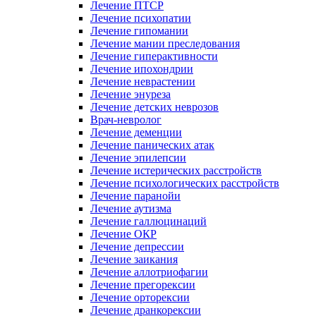
Лечение ПТСР
Лечение психопатии
Лечение гипомании
Лечение мании преследования
Лечение гиперактивности
Лечение ипохондрии
Лечение неврастении
Лечение энуреза
Лечение детских неврозов
Врач-невролог
Лечение деменции
Лечение панических атак
Лечение эпилепсии
Лечение истерических расстройств
Лечение психологических расстройств
Лечение паранойи
Лечение аутизма
Лечение галлюцинаций
Лечение ОКР
Лечение депрессии
Лечение заикания
Лечение аллотриофагии
Лечение прегорексии
Лечение орторексии
Лечение дранкорексии