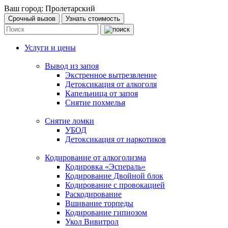
Ваш город:
Пролетарский
Срочный вызов
Узнать стоимость
Услуги и цены
Вывод из запоя
Экстренное вытрезвление
Детоксикация от алкоголя
Капельница от запоя
Снятие похмелья
Снятие ломки
УБОД
Детоксикация от наркотиков
Кодирование от алкоголизма
Кодировка «Эспераль»
Кодирование Двойной блок
Кодирование с провокацией
Раскодирование
Вшивание торпеды
Кодирование гипнозом
Укол Вивитрол