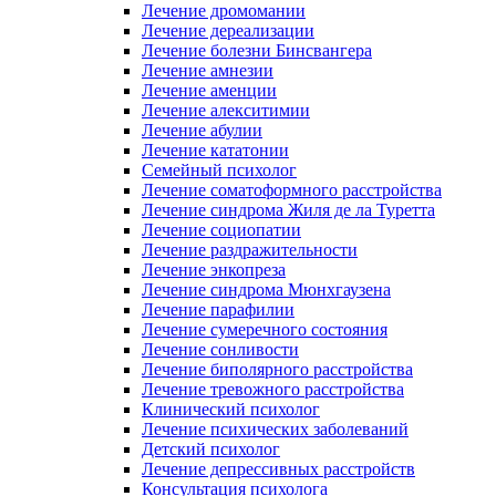
Лечение дромомании
Лечение дереализации
Лечение болезни Бинсвангера
Лечение амнезии
Лечение аменции
Лечение алекситимии
Лечение абулии
Лечение кататонии
Семейный психолог
Лечение соматоформного расстройства
Лечение синдрома Жиля де ла Туретта
Лечение социопатии
Лечение раздражительности
Лечение энкопреза
Лечение синдрома Мюнхгаузена
Лечение парафилии
Лечение сумеречного состояния
Лечение сонливости
Лечение биполярного расстройства
Лечение тревожного расстройства
Клинический психолог
Лечение психических заболеваний
Детский психолог
Лечение депрессивных расстройств
Консультация психолога