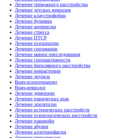
Лечение тревожного расстройства
Лечение детских неврозов
Лечение клаустрофобии
Лечение булимии
Лечение анорексии
Лечение стресса
Лечение ПТСР
Лечение психопатии
Лечение гипомании
Лечение мании преследования
Лечение гиперактивности
Лечение биполярного расстройства
Лечение неврастении
Лечение энуреза
Врач-психотерапевт
Врач-невролог
Лечение деменции
Лечение панических атак
Лечение эпилепсии
Лечение истерических расстройств
Лечение психологических расстройств
Лечение паранойи
Лечение абулии
Лечение аллотриофагии
Лечение прегорексии