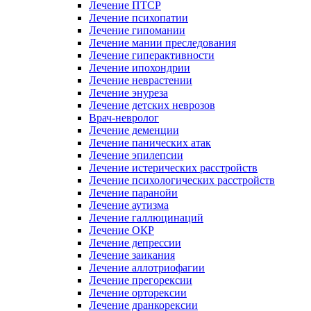
Лечение ПТСР
Лечение психопатии
Лечение гипомании
Лечение мании преследования
Лечение гиперактивности
Лечение ипохондрии
Лечение неврастении
Лечение энуреза
Лечение детских неврозов
Врач-невролог
Лечение деменции
Лечение панических атак
Лечение эпилепсии
Лечение истерических расстройств
Лечение психологических расстройств
Лечение паранойи
Лечение аутизма
Лечение галлюцинаций
Лечение ОКР
Лечение депрессии
Лечение заикания
Лечение аллотриофагии
Лечение прегорексии
Лечение орторексии
Лечение дранкорексии