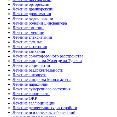
Лечение орторексии
Лечение дранкорексии
Лечение дромомании
Лечение дереализации
Лечение болезни Бинсвангера
Лечение амнезии
Лечение аменции
Лечение алекситимии
Лечение аутизма
Лечение кататонии
Лечение заикания
Лечение соматоформного расстройства
Лечение синдрома Жиля де ла Туретта
Лечение социопатии
Лечение раздражительности
Лечение энкопреза
Лечение синдрома Мюнхгаузена
Лечение парафилии
Лечение сумеречного состояния
Лечение сонливости
Лечение ОКР
Лечение галлюцинаций
Лечение депрессивных расстройств
Лечение психических заболеваний