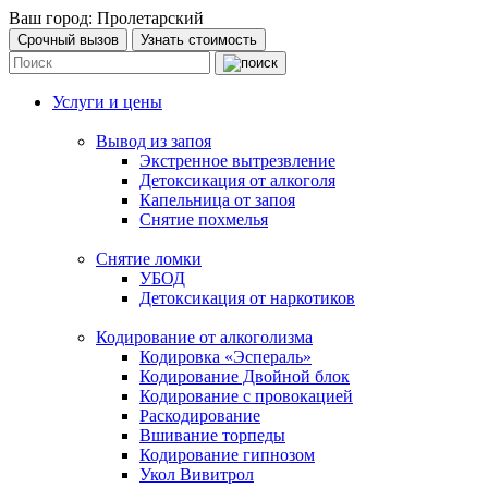
Ваш город:
Пролетарский
Срочный вызов
Узнать стоимость
Услуги и цены
Вывод из запоя
Экстренное вытрезвление
Детоксикация от алкоголя
Капельница от запоя
Снятие похмелья
Снятие ломки
УБОД
Детоксикация от наркотиков
Кодирование от алкоголизма
Кодировка «Эспераль»
Кодирование Двойной блок
Кодирование с провокацией
Раскодирование
Вшивание торпеды
Кодирование гипнозом
Укол Вивитрол