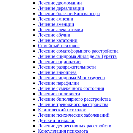
Лечение дромомании
Лечение дереализации
Лечение болезни Бинсвангера
Лечение амнезии
Лечение аменции
Лечение алекситимии
Лечение абулии
Лечение кататонии
Семейный психолог
Лечение соматоформного расстройства
Лечение синдрома Жиля де ла Туретта
Лечение социопатии
Лечение раздражительности
Лечение энкопреза
Лечение синдрома Мюнхгаузена
Лечение парафилии
Лечение сумеречного состояния
Лечение сонливости
Лечение биполярного расстройства
Лечение тревожного расстройства
Клинический психолог
Лечение психических заболеваний
Детский психолог
Лечение депрессивных расстройств
Консультация психолога