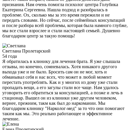
признания. Нам очень помогла психолог центра Голубика
Екатерина Сергеевна. Нашла подход и разобралась в
проблеме. Ох, сколько мы за это время пережили и не
передать словами. Но сейчас, после сеймейных консультаций
и после разбора всей проблемы, которая была намного глубже,
мы все стали взрослее и стали настоящей семьей. Душевно
благодарим центр за такую помощь!
Светлана
Пролетарский
54 года
Я обратилась в клинику для лечения брата. Я уже слышала
отзывы, но конечно, сомневалась. Хотя никакого другого
выхода уже и не было. Бросить сам он не мог, хоть и
обманывал себя и нас всех, что может в любой момент
перестать употреблять. Как и у многих из дому уже стали
пропадать вещи, а его загулы стали все чаще. Нам удалось
уговорить его обратиться за консультацией, а позже и лечь в
стационар. Вышел он из клиники уже другим человеком,
вернее, прежним, такм как был до наркомании. Мы
благодарим клинику "Нарколог-мед" за то что они помогают
таким как мы. Это реально работающее и эффективное
лечение.
Елена
Пролетарский