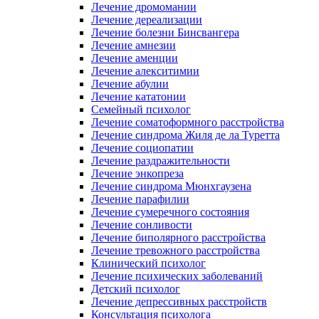
Лечение дромомании
Лечение дереализации
Лечение болезни Бинсвангера
Лечение амнезии
Лечение аменции
Лечение алекситимии
Лечение абулии
Лечение кататонии
Семейный психолог
Лечение соматоформного расстройства
Лечение синдрома Жиля де ла Туретта
Лечение социопатии
Лечение раздражительности
Лечение энкопреза
Лечение синдрома Мюнхгаузена
Лечение парафилии
Лечение сумеречного состояния
Лечение сонливости
Лечение биполярного расстройства
Лечение тревожного расстройства
Клинический психолог
Лечение психических заболеваний
Детский психолог
Лечение депрессивных расстройств
Консультация психолога