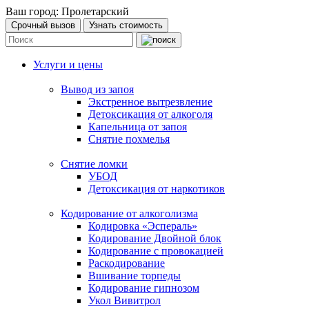
Ваш город:
Пролетарский
Срочный вызов
Узнать стоимость
Услуги и цены
Вывод из запоя
Экстренное вытрезвление
Детоксикация от алкоголя
Капельница от запоя
Снятие похмелья
Снятие ломки
УБОД
Детоксикация от наркотиков
Кодирование от алкоголизма
Кодировка «Эспераль»
Кодирование Двойной блок
Кодирование с провокацией
Раскодирование
Вшивание торпеды
Кодирование гипнозом
Укол Вивитрол