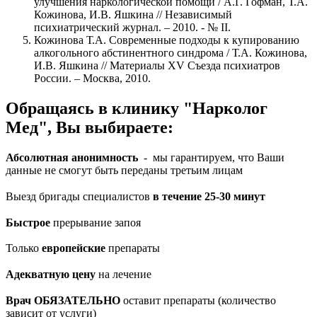
улучшения наркологической помощи / А.Г. Гофман, Т.А.
Кожинова, И.В. Яшкина // Независимый
психиатрический журнал. – 2010. - № II.
Кожинова Т.А. Современные подходы к купированию
алкогольного абстинентного синдрома / Т.А. Кожинова,
И.В. Яшкина // Материалы XV Съезда психиатров
России. – Москва, 2010.
Обращаясь в клинику "Нарколог
Мед", Вы выбираете:
Абсолютная анонимность
- мы гарантируем, что Ваши
данные не смогут быть переданы третьим лицам
Выезд бригады специалистов
в течение 25-30 минут
Быстрое
прерывание запоя
Только
европейские
препараты
Адекватную цену
на лечение
Врач ОБЯЗАТЕЛЬНО
оставит препараты (количество
зависит от услуги)