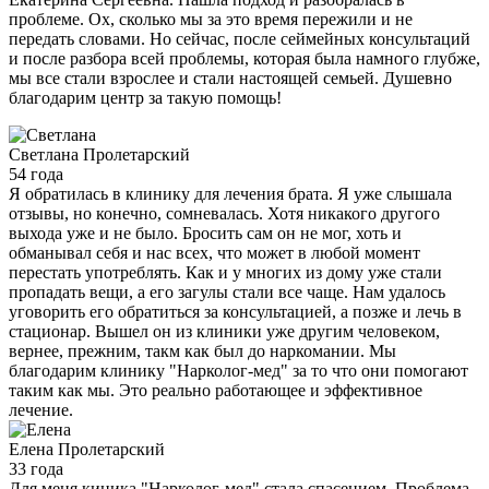
проблеме. Ох, сколько мы за это время пережили и не
передать словами. Но сейчас, после сеймейных консультаций
и после разбора всей проблемы, которая была намного глубже,
мы все стали взрослее и стали настоящей семьей. Душевно
благодарим центр за такую помощь!
Светлана
Пролетарский
54 года
Я обратилась в клинику для лечения брата. Я уже слышала
отзывы, но конечно, сомневалась. Хотя никакого другого
выхода уже и не было. Бросить сам он не мог, хоть и
обманывал себя и нас всех, что может в любой момент
перестать употреблять. Как и у многих из дому уже стали
пропадать вещи, а его загулы стали все чаще. Нам удалось
уговорить его обратиться за консультацией, а позже и лечь в
стационар. Вышел он из клиники уже другим человеком,
вернее, прежним, такм как был до наркомании. Мы
благодарим клинику "Нарколог-мед" за то что они помогают
таким как мы. Это реально работающее и эффективное
лечение.
Елена
Пролетарский
33 года
Для меня киника "Нарколог-мед" стала спасением. Проблема