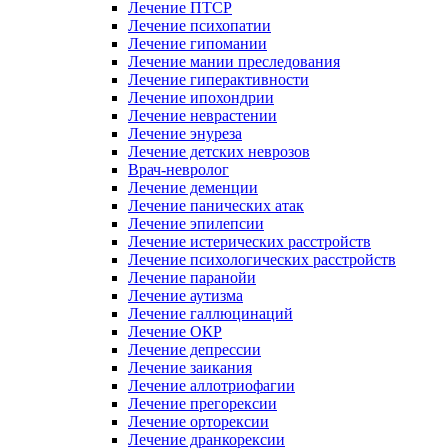
Лечение ПТСР
Лечение психопатии
Лечение гипомании
Лечение мании преследования
Лечение гиперактивности
Лечение ипохондрии
Лечение неврастении
Лечение энуреза
Лечение детских неврозов
Врач-невролог
Лечение деменции
Лечение панических атак
Лечение эпилепсии
Лечение истерических расстройств
Лечение психологических расстройств
Лечение паранойи
Лечение аутизма
Лечение галлюцинаций
Лечение ОКР
Лечение депрессии
Лечение заикания
Лечение аллотриофагии
Лечение прегорексии
Лечение орторексии
Лечение дранкорексии