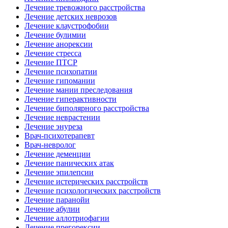
Лечение тревожного расстройства
Лечение детских неврозов
Лечение клаустрофобии
Лечение булимии
Лечение анорексии
Лечение стресса
Лечение ПТСР
Лечение психопатии
Лечение гипомании
Лечение мании преследования
Лечение гиперактивности
Лечение биполярного расстройства
Лечение неврастении
Лечение энуреза
Врач-психотерапевт
Врач-невролог
Лечение деменции
Лечение панических атак
Лечение эпилепсии
Лечение истерических расстройств
Лечение психологических расстройств
Лечение паранойи
Лечение абулии
Лечение аллотриофагии
Лечение прегорексии