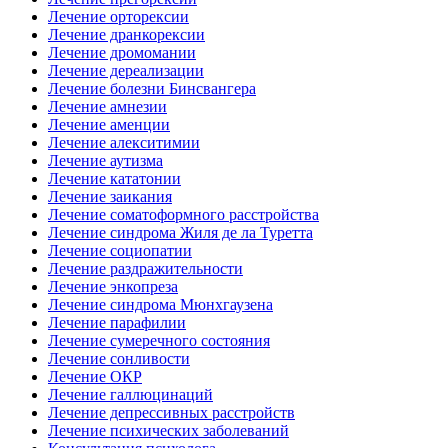
Лечение орторексии
Лечение дранкорексии
Лечение дромомании
Лечение дереализации
Лечение болезни Бинсвангера
Лечение амнезии
Лечение аменции
Лечение алекситимии
Лечение аутизма
Лечение кататонии
Лечение заикания
Лечение соматоформного расстройства
Лечение синдрома Жиля де ла Туретта
Лечение социопатии
Лечение раздражительности
Лечение энкопреза
Лечение синдрома Мюнхгаузена
Лечение парафилии
Лечение сумеречного состояния
Лечение сонливости
Лечение ОКР
Лечение галлюцинаций
Лечение депрессивных расстройств
Лечение психических заболеваний