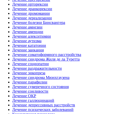
Лечение орторексии
Лечение дранкорексии
Лечение дромомании
Лечение дереализации
Лечение болезни Бинсвангера
Лечение амнезии
Лечение аменции
Лечение алекситимии
Лечение аутизма
Лечение кататонии
Лечение заикания
Лечение соматоформного расстройства
Лечение синдрома Жиля де ла Туретта
Лечение социопатии
Лечение раздражительности
Лечение энкопреза
Лечение синдрома Мюнхгаузена
Лечение парафилии
Лечение сумеречного состояния
Лечение сонливости
Лечение ОКР
Лечение галлюцинаций
Лечение депрессивных расстройств
Лечение психических заболеваний