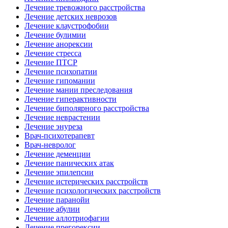
Лечение тревожного расстройства
Лечение детских неврозов
Лечение клаустрофобии
Лечение булимии
Лечение анорексии
Лечение стресса
Лечение ПТСР
Лечение психопатии
Лечение гипомании
Лечение мании преследования
Лечение гиперактивности
Лечение биполярного расстройства
Лечение неврастении
Лечение энуреза
Врач-психотерапевт
Врач-невролог
Лечение деменции
Лечение панических атак
Лечение эпилепсии
Лечение истерических расстройств
Лечение психологических расстройств
Лечение паранойи
Лечение абулии
Лечение аллотриофагии
Лечение прегорексии