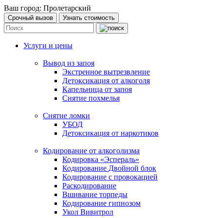
Ваш город:
Пролетарский
Срочный вызов
Узнать стоимость
Услуги и цены
Вывод из запоя
Экстренное вытрезвление
Детоксикация от алкоголя
Капельница от запоя
Снятие похмелья
Снятие ломки
УБОД
Детоксикация от наркотиков
Кодирование от алкоголизма
Кодировка «Эспераль»
Кодирование Двойной блок
Кодирование с провокацией
Раскодирование
Вшивание торпеды
Кодирование гипнозом
Укол Вивитрол