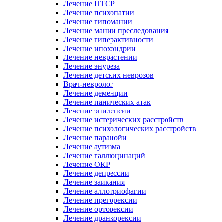
Лечение ПТСР
Лечение психопатии
Лечение гипомании
Лечение мании преследования
Лечение гиперактивности
Лечение ипохондрии
Лечение неврастении
Лечение энуреза
Лечение детских неврозов
Врач-невролог
Лечение деменции
Лечение панических атак
Лечение эпилепсии
Лечение истерических расстройств
Лечение психологических расстройств
Лечение паранойи
Лечение аутизма
Лечение галлюцинаций
Лечение ОКР
Лечение депрессии
Лечение заикания
Лечение аллотриофагии
Лечение прегорексии
Лечение орторексии
Лечение дранкорексии