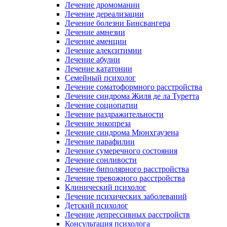
Лечение дромомании
Лечение дереализации
Лечение болезни Бинсвангера
Лечение амнезии
Лечение аменции
Лечение алекситимии
Лечение абулии
Лечение кататонии
Семейный психолог
Лечение соматоформного расстройства
Лечение синдрома Жиля де ла Туретта
Лечение социопатии
Лечение раздражительности
Лечение энкопреза
Лечение синдрома Мюнхгаузена
Лечение парафилии
Лечение сумеречного состояния
Лечение сонливости
Лечение биполярного расстройства
Лечение тревожного расстройства
Клинический психолог
Лечение психических заболеваний
Детский психолог
Лечение депрессивных расстройств
Консультация психолога