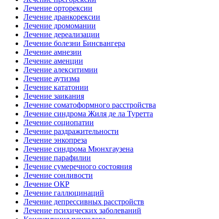
Лечение орторексии
Лечение дранкорексии
Лечение дромомании
Лечение дереализации
Лечение болезни Бинсвангера
Лечение амнезии
Лечение аменции
Лечение алекситимии
Лечение аутизма
Лечение кататонии
Лечение заикания
Лечение соматоформного расстройства
Лечение синдрома Жиля де ла Туретта
Лечение социопатии
Лечение раздражительности
Лечение энкопреза
Лечение синдрома Мюнхгаузена
Лечение парафилии
Лечение сумеречного состояния
Лечение сонливости
Лечение ОКР
Лечение галлюцинаций
Лечение депрессивных расстройств
Лечение психических заболеваний