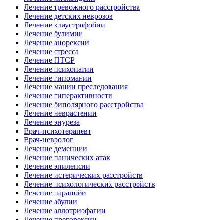
Лечение тревожного расстройства
Лечение детских неврозов
Лечение клаустрофобии
Лечение булимии
Лечение анорексии
Лечение стресса
Лечение ПТСР
Лечение психопатии
Лечение гипомании
Лечение мании преследования
Лечение гиперактивности
Лечение биполярного расстройства
Лечение неврастении
Лечение энуреза
Врач-психотерапевт
Врач-невролог
Лечение деменции
Лечение панических атак
Лечение эпилепсии
Лечение истерических расстройств
Лечение психологических расстройств
Лечение паранойи
Лечение абулии
Лечение аллотриофагии
Лечение прегорексии