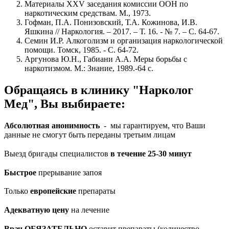
Материалы XXV заседания комиссии ООН по
наркотическим средствам. М., 1973.
Гофман, П.А. Понизовский, Т.А. Кожинова, И.В.
Яшкина // Наркология. – 2017. – Т. 16. - № 7. – С. 64-67.
Семин И.Р. Алкоголизм и организация наркологической
помощи. Томск, 1985. - С. 64-72.
Аргунова Ю.Н., Габиани А.А. Меры борьбы с
наркотизмом. М.: Знание, 1989.-64 с.
Обращаясь в клинику "Нарколог
Мед", Вы выбираете:
Абсолютная анонимность
- мы гарантируем, что Ваши
данные не смогут быть переданы третьим лицам
Выезд бригады специалистов
в течение 25-30 минут
Быстрое
прерывание запоя
Только
европейские
препараты
Адекватную цену
на лечение
Врач ОБЯЗАТЕЛЬНО
оставит препараты (количество