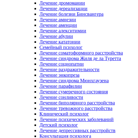
Лечение дромомании
Лечение дереализации
Лечение болезни Бинсвангера
Лечение амнезии
Лечение аменции
Лечение алекситимии
Лечение абулии
Лечение кататонии
Семейный психолог
Лечение соматоформного расстройства
Лечение синдрома Жиля де ла Туретта
Лечение социопатии
Лечение раздражительности
Лечение энкопреза
Лечение синдрома Мюнхгаузена
Лечение парафилии
Лечение сумеречного состояния
Лечение сонливости
Лечение биполярного расстройства
Лечение тревожного расстройства
Клинический психолог
Лечение психических заболеваний
Детский психолог
Лечение депрессивных расстройств
Консультация психолога