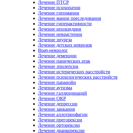
Лечение ПТСР
Лечение психопатии
Лечение гипомании
Лечение мании преследования
Лечение гиперактивности
Лечение ипохондрии
Лечение неврастении
Лечение энуреза
Лечение детских неврозов
Врач-невролог
Лечение деменции
Лечение панических атак
Лечение эпилепсии
Лечение истерических расстройств
Лечение психологических расстройств
Лечение паранойи
Лечение аутизма
Лечение галлюцинаций
Лечение ОКР
Лечение депрессии
Лечение заикания
Лечение аллотриофагии
Лечение прегорексии
Лечение орторексии
Лечение дранкорексии