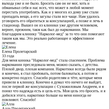
выхода уже и не было. Бросить сам он не мог, хоть и
обманывал себя и нас всех, что может в любой момент
перестать употреблять. Как и у многих из дому уже стали
пропадать вещи, а его загулы стали все чаще. Нам удалось
уговорить его обратиться за консультацией, а позже и лечь в
стационар. Вышел он из клиники уже другим человеком,
вернее, прежним, такм как был до наркомании. Мы
благодарим клинику "Нарколог-мед" за то что они помогают
таким как мы. Это реально работающее и эффективное
лечение.
Елена
Пролетарский
33 года
Для меня киника "Нарколог-мед" стала спасением. Проблема
наркомании преследовала меня, можно сказать, с детства.
Плохой двор, плохая компания. Наркотики всегда были рядом
и конечно, я стал пробовать, потом баловаться, а потом и
конкретно подсел. Спасибо родителям и тёте, которые меня
привели в клинику. Конечно я думал что ничего не выйдет,
после первой же консультации с Сухожиловым Андреем, и я
понял что надежда есть и цель есть. Моя цель это бросить. и я
добился этого, наркотики больше на меня ниногда не
повлияют. Спасибо!
Алла
Пролетарский