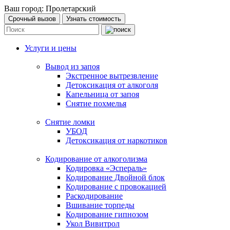
Ваш город:
Пролетарский
Срочный вызов
Узнать стоимость
Услуги и цены
Вывод из запоя
Экстренное вытрезвление
Детоксикация от алкоголя
Капельница от запоя
Снятие похмелья
Снятие ломки
УБОД
Детоксикация от наркотиков
Кодирование от алкоголизма
Кодировка «Эспераль»
Кодирование Двойной блок
Кодирование с провокацией
Раскодирование
Вшивание торпеды
Кодирование гипнозом
Укол Вивитрол