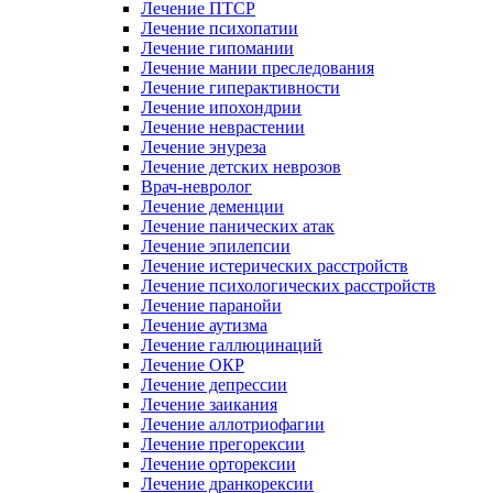
Лечение ПТСР
Лечение психопатии
Лечение гипомании
Лечение мании преследования
Лечение гиперактивности
Лечение ипохондрии
Лечение неврастении
Лечение энуреза
Лечение детских неврозов
Врач-невролог
Лечение деменции
Лечение панических атак
Лечение эпилепсии
Лечение истерических расстройств
Лечение психологических расстройств
Лечение паранойи
Лечение аутизма
Лечение галлюцинаций
Лечение ОКР
Лечение депрессии
Лечение заикания
Лечение аллотриофагии
Лечение прегорексии
Лечение орторексии
Лечение дранкорексии