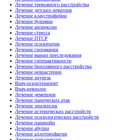
Лечение тревожного расстройства
Лечение детских неврозов
Лечение клаустрофобии
Лечение булимии
Лечение анорексии
Лечение стресса
Лечение ПТСР
Лечение психопатии
Лечение гипомании
Лечение мании преследования
Лечение гиперактивности
Лечение биполярного расстройства
Лечение неврастении
Лечение энуреза
Врач-психотерапевт
Врач-невролог
Лечение деменции
Лечение панических атак
Лечение эпилепсии
Лечение истерических расстройств
Лечение психологических расстройств
Лечение паранойи
Лечение абулии
Лечение аллотриофагии
Лечение прегорексии