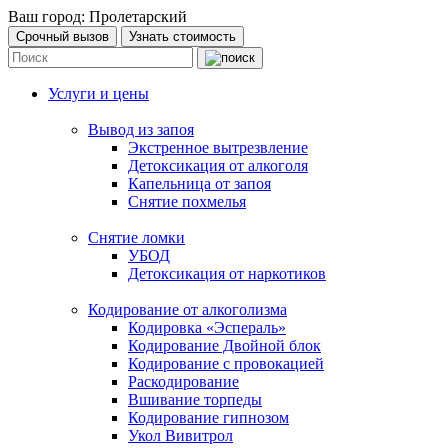
Ваш город:
Пролетарский
Срочный вызов
Узнать стоимость
Услуги и цены
Вывод из запоя
Экстренное вытрезвление
Детоксикация от алкоголя
Капельница от запоя
Снятие похмелья
Снятие ломки
УБОД
Детоксикация от наркотиков
Кодирование от алкоголизма
Кодировка «Эспераль»
Кодирование Двойной блок
Кодирование с провокацией
Раскодирование
Вшивание торпеды
Кодирование гипнозом
Укол Вивитрол