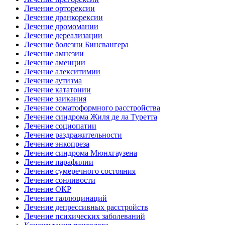
Лечение орторексии
Лечение дранкорексии
Лечение дромомании
Лечение дереализации
Лечение болезни Бинсвангера
Лечение амнезии
Лечение аменции
Лечение алекситимии
Лечение аутизма
Лечение кататонии
Лечение заикания
Лечение соматоформного расстройства
Лечение синдрома Жиля де ла Туретта
Лечение социопатии
Лечение раздражительности
Лечение энкопреза
Лечение синдрома Мюнхгаузена
Лечение парафилии
Лечение сумеречного состояния
Лечение сонливости
Лечение ОКР
Лечение галлюцинаций
Лечение депрессивных расстройств
Лечение психических заболеваний