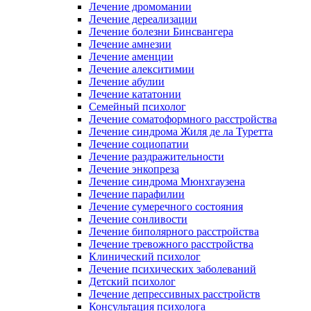
Лечение дромомании
Лечение дереализации
Лечение болезни Бинсвангера
Лечение амнезии
Лечение аменции
Лечение алекситимии
Лечение абулии
Лечение кататонии
Семейный психолог
Лечение соматоформного расстройства
Лечение синдрома Жиля де ла Туретта
Лечение социопатии
Лечение раздражительности
Лечение энкопреза
Лечение синдрома Мюнхгаузена
Лечение парафилии
Лечение сумеречного состояния
Лечение сонливости
Лечение биполярного расстройства
Лечение тревожного расстройства
Клинический психолог
Лечение психических заболеваний
Детский психолог
Лечение депрессивных расстройств
Консультация психолога