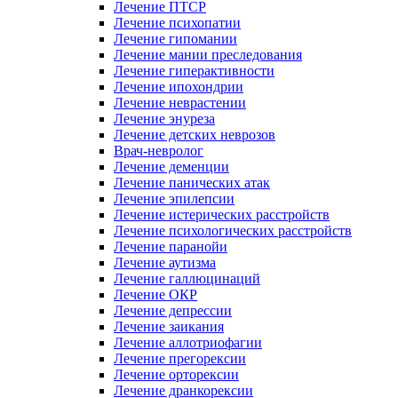
Лечение ПТСР
Лечение психопатии
Лечение гипомании
Лечение мании преследования
Лечение гиперактивности
Лечение ипохондрии
Лечение неврастении
Лечение энуреза
Лечение детских неврозов
Врач-невролог
Лечение деменции
Лечение панических атак
Лечение эпилепсии
Лечение истерических расстройств
Лечение психологических расстройств
Лечение паранойи
Лечение аутизма
Лечение галлюцинаций
Лечение ОКР
Лечение депрессии
Лечение заикания
Лечение аллотриофагии
Лечение прегорексии
Лечение орторексии
Лечение дранкорексии