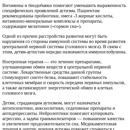
Витамины и биодобавки помогают уменьшить выраженность
специфических проявлений аутизма. Пациентам
рекомендованы пробиотики, омега -3 жирные кислоты,
витаминно-минеральные комплексы и препараты,
содержащие мелатонин («гормон сна»).
Одной из причин расстройства развития могут быть
нарушения со стороны иммунной системы во время развития
центральной нервной системы (головного мозга). В связи с
этим, детям-аутистам нередко назначаются иммуноглобулины.
Ноотропная терапия — это лечение препаратами,
улучшающими обмен веществ в центральной нервной
системе. Лекарственные средства данной группы
стимулируют синтез белка, повышают стабильность
клеточных мембран и скорость передачи нервных импульсов,
а также активизируют энергетический обмен в клетках
головного мозга.
Детям, страдающим аутизмом, могут назначаться
антипсихотики, анксиолитики, седативные препараты и
антидепрессанты. Нейролептики помогают купировать
агрессию, а задача транквилизаторов — повышение качества
и увеличение продолжительности сна. Медикаментозная
терапия в центре лечения аутизма поможет справиться с