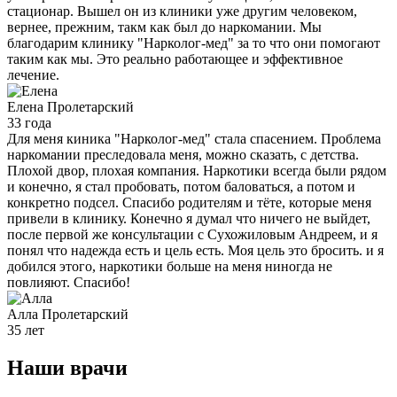
стационар. Вышел он из клиники уже другим человеком,
вернее, прежним, такм как был до наркомании. Мы
благодарим клинику "Нарколог-мед" за то что они помогают
таким как мы. Это реально работающее и эффективное
лечение.
Елена
Пролетарский
33 года
Для меня киника "Нарколог-мед" стала спасением. Проблема
наркомании преследовала меня, можно сказать, с детства.
Плохой двор, плохая компания. Наркотики всегда были рядом
и конечно, я стал пробовать, потом баловаться, а потом и
конкретно подсел. Спасибо родителям и тёте, которые меня
привели в клинику. Конечно я думал что ничего не выйдет,
после первой же консультации с Сухожиловым Андреем, и я
понял что надежда есть и цель есть. Моя цель это бросить. и я
добился этого, наркотики больше на меня ниногда не
повлияют. Спасибо!
Алла
Пролетарский
35 лет
Наши
врачи