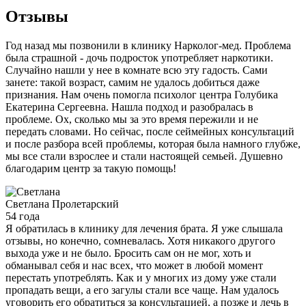
Отзывы
Год назад мы позвонили в клинику Нарколог-мед. Проблема
была страшной - дочь подросток употребляет наркотики.
Случайно нашли у нее в комнате всю эту гадость. Сами
занете: такой возраст, самим не удалось добиться даже
признания. Нам очень помогла психолог центра Голубика
Екатерина Сергеевна. Нашла подход и разобралась в
проблеме. Ох, сколько мы за это время пережили и не
передать словами. Но сейчас, после сеймейных консультаций
и после разбора всей проблемы, которая была намного глубже,
мы все стали взрослее и стали настоящей семьей. Душевно
благодарим центр за такую помощь!
Светлана
Пролетарский
54 года
Я обратилась в клинику для лечения брата. Я уже слышала
отзывы, но конечно, сомневалась. Хотя никакого другого
выхода уже и не было. Бросить сам он не мог, хоть и
обманывал себя и нас всех, что может в любой момент
перестать употреблять. Как и у многих из дому уже стали
пропадать вещи, а его загулы стали все чаще. Нам удалось
уговорить его обратиться за консультацией, а позже и лечь в