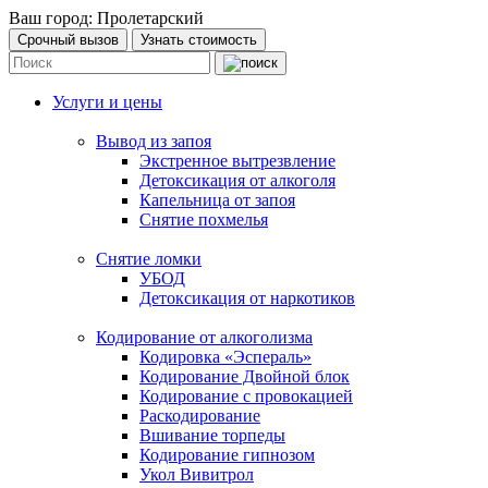
Ваш город:
Пролетарский
Срочный вызов
Узнать стоимость
Услуги и цены
Вывод из запоя
Экстренное вытрезвление
Детоксикация от алкоголя
Капельница от запоя
Снятие похмелья
Снятие ломки
УБОД
Детоксикация от наркотиков
Кодирование от алкоголизма
Кодировка «Эспераль»
Кодирование Двойной блок
Кодирование с провокацией
Раскодирование
Вшивание торпеды
Кодирование гипнозом
Укол Вивитрол