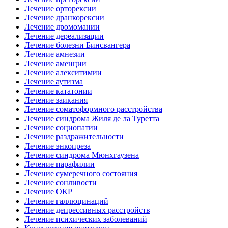
Лечение орторексии
Лечение дранкорексии
Лечение дромомании
Лечение дереализации
Лечение болезни Бинсвангера
Лечение амнезии
Лечение аменции
Лечение алекситимии
Лечение аутизма
Лечение кататонии
Лечение заикания
Лечение соматоформного расстройства
Лечение синдрома Жиля де ла Туретта
Лечение социопатии
Лечение раздражительности
Лечение энкопреза
Лечение синдрома Мюнхгаузена
Лечение парафилии
Лечение сумеречного состояния
Лечение сонливости
Лечение ОКР
Лечение галлюцинаций
Лечение депрессивных расстройств
Лечение психических заболеваний