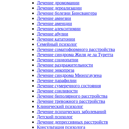
Лечение дромомании
Лечение дереализации
Лечение болезни Бинсвангера
Лечение амнезии
Лечение аменции
Лечение алекситимии
Лечение абулии
Лечение кататонии
Семейный психолог
Лечение соматоформного расстройства
Лечение синдрома Жиля де ла Туретта
Лечение социопатии
Лечение раздражительности
Лечение энкопреза
Лечение синдрома Мюнхгаузена
Лечение парафилии
Лечение сумеречного состояния
Лечение сонливости
Лечение биполярного расстройства
Лечение тревожного расстройства
Клинический психолог
Лечение психических заболеваний
Детский психолог
Лечение депрессивных расстройств
Консультация психолога