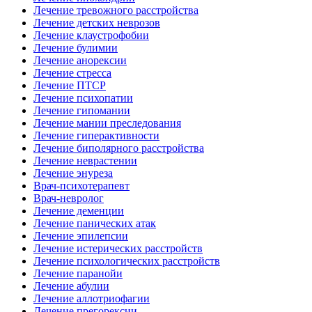
Лечение тревожного расстройства
Лечение детских неврозов
Лечение клаустрофобии
Лечение булимии
Лечение анорексии
Лечение стресса
Лечение ПТСР
Лечение психопатии
Лечение гипомании
Лечение мании преследования
Лечение гиперактивности
Лечение биполярного расстройства
Лечение неврастении
Лечение энуреза
Врач-психотерапевт
Врач-невролог
Лечение деменции
Лечение панических атак
Лечение эпилепсии
Лечение истерических расстройств
Лечение психологических расстройств
Лечение паранойи
Лечение абулии
Лечение аллотриофагии
Лечение прегорексии